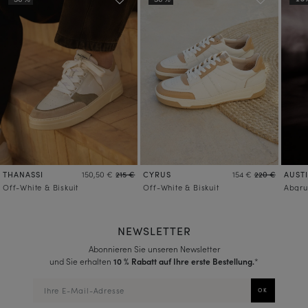
Mehr über die Verarbeitung Ihrer Daten und über Ihre Rechte erfahren
THANASSI
CYRUS
AUST
150,50 €
215 €
154 €
220 €
Off-White & Biskuit
Off-White & Biskuit
Abgru
NEWSLETTER
Abonnieren Sie unseren Newsletter
und Sie erhalten
10 % Rabatt auf Ihre erste Bestellung.
*