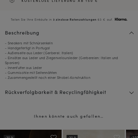
KOSTENLOSE LIEFERUNG AB 150 €
Teilen Sie Ihre Einkäufe in
3 zinslose Ratenzahlungen
63 € auf.
Beschreibung
- Sneakers mit Schnürsenkeln
- Handgefertigt in Portugal
- Außenseite aus Leder (Gerberei: Italien)
- Einsätze aus Leder und Ziegenveloursleder (Gerbereien: Italien und
Spanien)
- Innenfutter aus Leder
- Gummisohle mit Seitennähten
- Zusammengestellt nach einer Strobel-Konstruktion
Rückverfolgbarkeit & Recyclingfähigkeit
10
% GESCHENKT*
auf Ihre erste Bestellung,
Ihnen könnte auch gefallen…
wenn Sie den Newsletter abonnieren
(*) Ausgenommen sind reduzierte Produkte.
Nur gültig im aktuellen Lieferland (
Deutschland
).