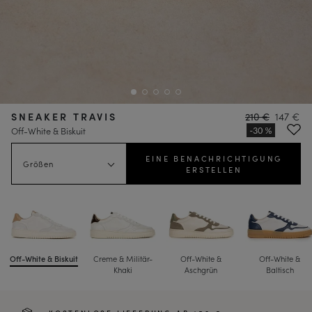
SNEAKER TRAVIS
210 €
147 €
Off-White & Biskuit
EINE BENACHRICHTIGUNG
Größen
ERSTELLEN
Off-White & Biskuit
Creme & Militär-
Off-White &
Off-White &
Khaki
Aschgrün
Baltisch