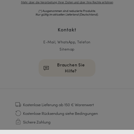
Mehr über die Verarbeitung Ihrer Daten und über Ihre Rechte erfahren
(*) Ausgenommen sind reduzierte Produkte.
Nur gültig im aktuellen Lieferland (
Deutschland
).
Kontakt
E-Mail, WhatsApp, Telefon
Sitemap
Brauchen Sie
Hilfe?
HOMME
Sneakers
Kostenlose Lieferung
ab 150 € Warenwert
Goodyear genäht
Kostenlose Rücksendung
siehe Bedingungen
Derbys & Richelieu
Sichere Zahlung
Richelieu-Herrenschuhe
Mokassins