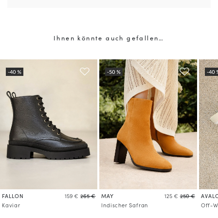
Ihnen könnte auch gefallen…
FALLON
MAY
AVAL
159 €
265 €
125 €
250 €
Kaviar
Indischer Safran
Off-W