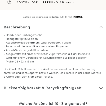
KOSTENLOSE LIEFERUNG AB 150 €
Zahlen Sie
zinsfrei in 3 Raten
150 € mit
Beschreibung
- Hand- oder Umhängetasche
- Handgefertigt in Spanien
- Außenseite aus genarbtem Leder (Gerberei: Italien)
- Futter in Wildlederoptik aus recyceltem Polyester
- Acetat-Stock hergestellt in Italien
- Ausgestattet mit einer praktischen Zugriffstasche auf der Rückseite
- Wird mit einem verstellbaren Schulterriemen aus Leder geliefert
- Maße: 28 x 22 x 12 cm
Der Veneto Schulterriemen aus Acetat-Gliedern ist nicht im Lieferumfang
enthalten und kann separat bestellt werden. Das Veneto in der Farbe Marbre
d'Orient passt zum Stab dieser Tasche.
Rückverfolgbarkeit & Recyclingfähigkeit
Welche Ancône ist für Sie gemacht?