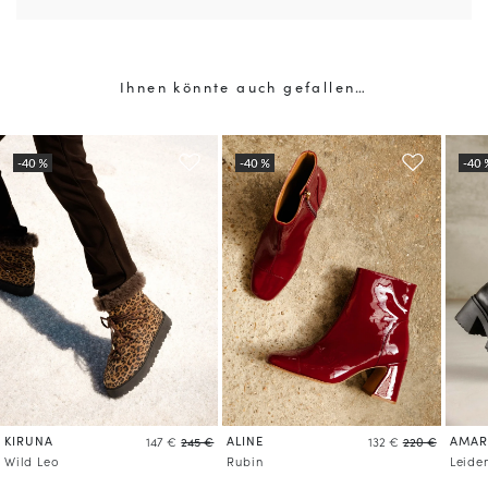
Ihnen könnte auch gefallen…
KIRUNA
ALINE
AMAR
147 €
245 €
132 €
220 €
Wild Leo
Rubin
Leide