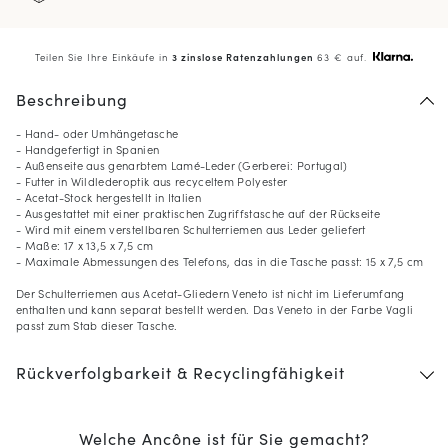
Teilen Sie Ihre Einkäufe in
3 zinslose Ratenzahlungen
63 € auf.
Beschreibung
- Hand- oder Umhängetasche
- Handgefertigt in Spanien
- Außenseite aus genarbtem Lamé-Leder (Gerberei: Portugal)
- Futter in Wildlederoptik aus recyceltem Polyester
- Acetat-Stock hergestellt in Italien
- Ausgestattet mit einer praktischen Zugriffstasche auf der Rückseite
- Wird mit einem verstellbaren Schulterriemen aus Leder geliefert
- Maße: 17 x 13,5 x 7,5 cm
- Maximale Abmessungen des Telefons, das in die Tasche passt: 15 x 7,5 cm
Der Schulterriemen aus Acetat-Gliedern Veneto ist nicht im Lieferumfang
enthalten und kann separat bestellt werden. Das Veneto in der Farbe Vagli
passt zum Stab dieser Tasche.
Rückverfolgbarkeit & Recyclingfähigkeit
Welche Ancône ist für Sie gemacht?