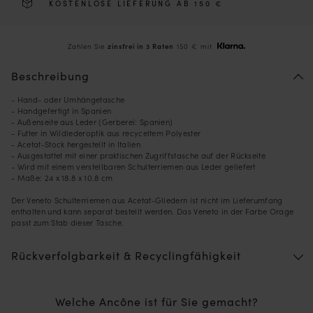
KOSTENLOSE LIEFERUNG AB 150 €
Zahlen Sie
zinsfrei in 3 Raten
150 € mit
Beschreibung
- Hand- oder Umhängetasche
- Handgefertigt in Spanien
- Außenseite aus Leder (Gerberei: Spanien)
- Futter in Wildlederoptik aus recyceltem Polyester
- Acetat-Stock hergestellt in Italien
- Ausgestattet mit einer praktischen Zugriffstasche auf der Rückseite
- Wird mit einem verstellbaren Schulterriemen aus Leder geliefert
- Maße: 24 x 18.8 x 10.8 cm
Der Veneto Schulterriemen aus Acetat-Gliedern ist nicht im Lieferumfang
enthalten und kann separat bestellt werden. Das Veneto in der Farbe Orage
passt zum Stab dieser Tasche.
Rückverfolgbarkeit & Recyclingfähigkeit
Welche Ancône ist für Sie gemacht?