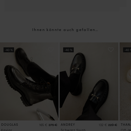
Ihnen könnte auch gefallen…
DOUGLAS
ANDREY
THAN
165 €
275 €
132 €
220 €
Kaviar
Schwarz Siyah
Off-W