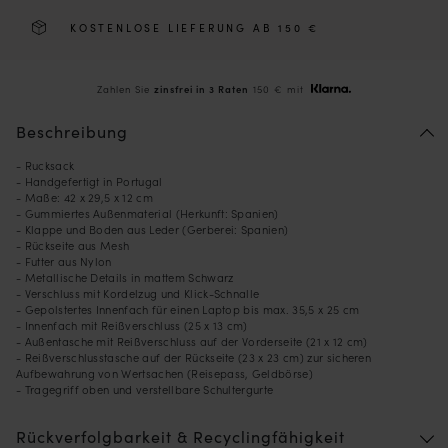
KOSTENLOSE LIEFERUNG AB 150 €
Zahlen Sie
zinsfrei in 3 Raten
150 € mit
Beschreibung
- Rucksack
- Handgefertigt in Portugal
- Maße: 42 x 29,5 x 12 cm
- Gummiertes Außenmaterial (Herkunft: Spanien)
- Klappe und Boden aus Leder (Gerberei: Spanien)
- Rückseite aus Mesh
- Futter aus Nylon
- Metallische Details in mattem Schwarz
- Verschluss mit Kordelzug und Klick-Schnalle
- Gepolstertes Innenfach für einen Laptop bis max. 35,5 x 25 cm
- Innenfach mit Reißverschluss (25 x 13 cm)
- Außentasche mit Reißverschluss auf der Vorderseite (21 x 12 cm)
- Reißverschlusstasche auf der Rückseite (23 x 23 cm) zur sicheren
Aufbewahrung von Wertsachen (Reisepass, Geldbörse)
- Tragegriff oben und verstellbare Schultergurte
Rückverfolgbarkeit & Recyclingfähigkeit