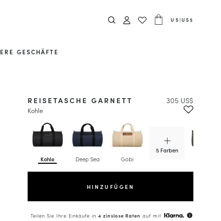
US
|
US$
ERE GESCHÄFTE
REISETASCHE GARNETT
305 US$
Kohle
5 Farben
Kohle
Deep Sea
Gobi
Graugrün
HINZUFÜGEN
Teilen Sie Ihre Einkäufe in
4 zinslose Raten
auf mit
info