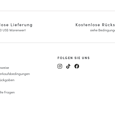
lose Lieferung
Kostenlose Rück
0 US$ Warenwert
siehe Bedingung
FOLGEN SIE UNS
nweise
y Janes
Verkaufsbedingungen
eitsschuhe
Rückgaben
it Keilabsatz
sins
lte Fragen
ys
au-Mokassins
len
 Absatz