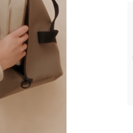
enommen sind reduzierte Produkte.
aktuellen Lieferland (
Vereinigte Staaten
).
arbeitung Ihrer Daten und über Ihre Rechte erfahren