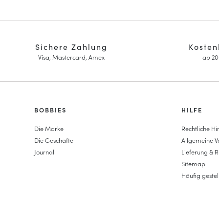
Sichere Zahlung
Kosten
Visa, Mastercard, Amex
ab 20
HOMME
BOBBIES
FEMME
HILFE
Sneakers
Sneakers
Die Marke
Rechtliche Hi
Goodyear genäht
Pumps & Mar
Die Geschäfte
Allgemeine 
Derbys & Richelieu
Damen Hochz
Journal
Lieferung & 
Richelieu-Herrenschuhe
Espadrilles m
Sitemap
Mokassins
Damen Mokas
Häufig gestel
Sandalen & Espadrilles
Damen-Derb
Business Taschen
Damen Plate
Weiße Sneaker für Herren
Flache Sanda
Sandalen mit