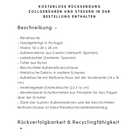
KOSTENLOSE RÜCKSENDUNG
ZOLLGEBÜHREN UND STEUERN IN DER
BESTELLUNG ENTHALTEN
Beschreibung
- Reisetasche
- Handgefertigt in Portugal
- Maße: 50 x 26 x 26 cm
- Außenmaterial aus Gummi (Herkunft: Spanien)
- Lederbesätze (Gerberei: Spanien)
- Futter aus Nylon
- Beschichtete Außenreißverschlüsse
- Metallische Details in mattem Schwarz
- Außentasche mit Reißverschluss auf der Vorderseite (16 x 16
cm)
- Innenliegende Einstecktasche (22 x 14 cm)
- Abnehmbarer Schulterriemen aus Polyester für das Tragen
über der Schulter
- Dank des Gummi-Außenmaterials und der beschichteten
Reißverschlüsse ist diese Reisetasche wetterbeständig
Rückverfolgbarkeit & Recyclingfähigkeit