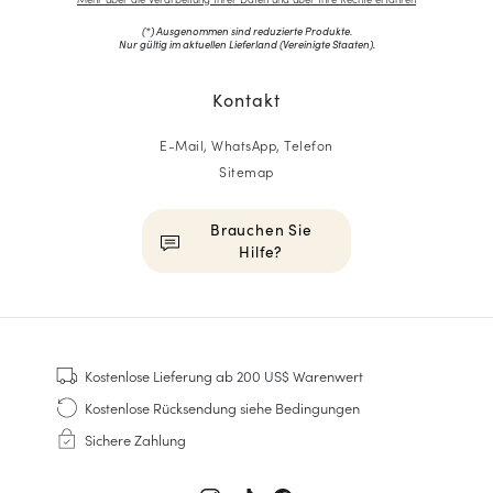
(*) Ausgenommen sind reduzierte Produkte.
Nur gültig im aktuellen Lieferland (
Vereinigte Staaten
).
Kontakt
E-Mail, WhatsApp, Telefon
Sitemap
Brauchen Sie
Hilfe?
HOMME
Sneakers
Kostenlose Lieferung
ab 200 US$ Warenwert
Goodyear genäht
Kostenlose Rücksendung
siehe Bedingungen
Derbys & Richelieu
Sichere Zahlung
Richelieu-Herrenschuhe
Mokassins