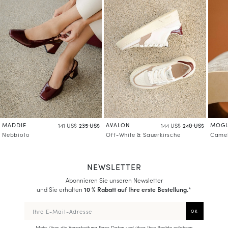
MADDIE
AVALON
MOGL
141 US$
235 US$
144 US$
240 US$
Nebbiolo
Off-White & Sauerkirsche
Came
NEWSLETTER
Abonnieren Sie unseren Newsletter
und Sie erhalten
10 % Rabatt auf Ihre erste Bestellung.
*
Mehr über die Verarbeitung Ihrer Daten und über Ihre Rechte erfahren