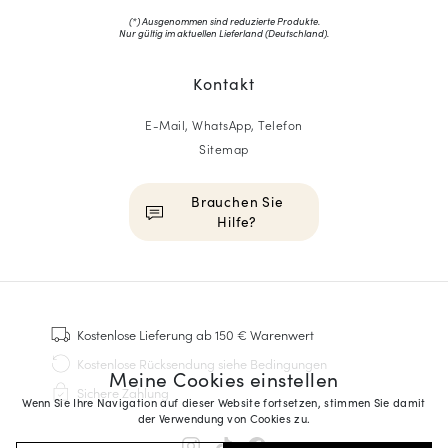
(*) Ausgenommen sind reduzierte Produkte.
Nur gültig im aktuellen Lieferland (
Deutschland
).
Kontakt
E-Mail, WhatsApp, Telefon
Sitemap
Brauchen Sie
Hilfe?
HOMME
Sneakers
Kostenlose Lieferung
ab 150 € Warenwert
Goodyear genäht
Kostenlose Rücksendung
siehe Bedingungen
Meine Cookies einstellen
Derbys & Richelieu
Sichere Zahlung
Richelieu-Herrenschuhe
Wenn Sie Ihre Navigation auf dieser Website fortsetzen, stimmen Sie damit
der Verwendung von Cookies zu.
Mokassins