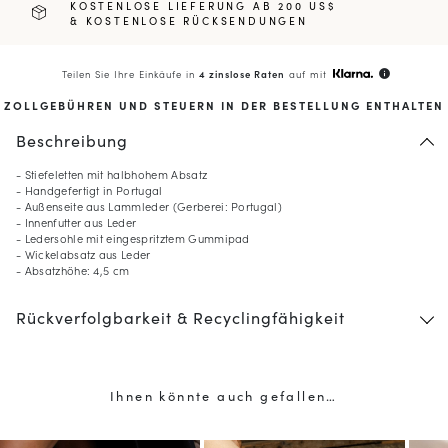
KOSTENLOSE LIEFERUNG AB 200 US$
& KOSTENLOSE RÜCKSENDUNGEN
Teilen Sie Ihre Einkäufe in
4 zinslose Raten
auf mit
info
ZOLLGEBÜHREN UND STEUERN IN DER BESTELLUNG ENTHALTEN
Beschreibung
- Stiefeletten mit halbhohem Absatz
- Handgefertigt in Portugal
- Außenseite aus Lammleder (Gerberei: Portugal)
- Innenfutter aus Leder
- Ledersohle mit eingespritztem Gummipad
- Wickelabsatz aus Leder
- Absatzhöhe: 4,5 cm
Rückverfolgbarkeit & Recyclingfähigkeit
Ihnen könnte auch gefallen…