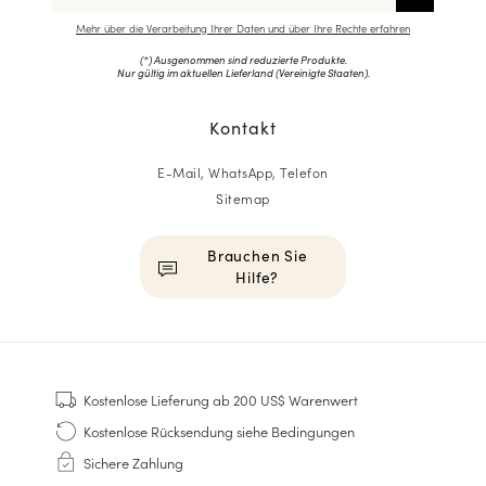
Mehr über die Verarbeitung Ihrer Daten und über Ihre Rechte erfahren
(*) Ausgenommen sind reduzierte Produkte.
Nur gültig im aktuellen Lieferland (
Vereinigte Staaten
).
Kontakt
E-Mail, WhatsApp, Telefon
Sitemap
Brauchen Sie
Hilfe?
HOMME
Sneakers
Kostenlose Lieferung
ab 200 US$ Warenwert
Goodyear genäht
Kostenlose Rücksendung
siehe Bedingungen
Derbys & Richelieu
Sichere Zahlung
Richelieu-Herrenschuhe