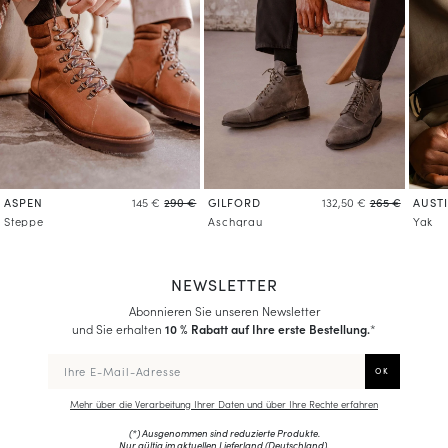
ASPEN
GILFORD
AUST
145 €
290 €
132,50 €
265 €
Steppe
Aschgrau
Yak
NEWSLETTER
Abonnieren Sie unseren Newsletter
und Sie erhalten
10 % Rabatt auf Ihre erste Bestellung.
*
Mehr über die Verarbeitung Ihrer Daten und über Ihre Rechte erfahren
(*) Ausgenommen sind reduzierte Produkte.
Nur gültig im aktuellen Lieferland (
Deutschland
).