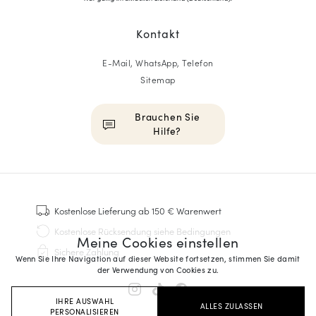
Kontakt
E-Mail, WhatsApp, Telefon
Sitemap
Brauchen Sie
Hilfe?
HOMME
Sneakers
Kostenlose Lieferung
ab 150 € Warenwert
Goodyear genäht
Kostenlose Rücksendung
siehe Bedingungen
Meine Cookies einstellen
Derbys & Richelieu
Sichere Zahlung
Richelieu-Herrenschuhe
Wenn Sie Ihre Navigation auf dieser Website fortsetzen, stimmen Sie damit
der Verwendung von Cookies zu.
Mokassins
Sandalen & Espadrilles
IHRE AUSWAHL
ALLES ZULASSEN
Business Taschen
PERSONALISIEREN