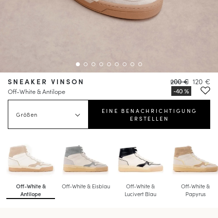
SNEAKER VINSON
200 €
120 €
Off-White & Antilope
EINE BENACHRICHTIGUNG
Größen
ERSTELLEN
Off-White &
Off-White & Eisblau
Off-White &
Off-White &
Antilope
Lucivert Blau
Papyrus