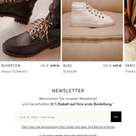
SILVERTON
ALEC
FARO
135 €
270 €
105 €
210 €
Vesuv Schwarz
Schaum
Tonka
NEWSLETTER
Abonnieren Sie unseren Newsletter
und Sie erhalten
10 % Rabatt auf Ihre erste Bestellung.
*
Mehr über die Verarbeitung Ihrer Daten und über Ihre Rechte erfahren
(*) Ausgenommen sind reduzierte Produkte.