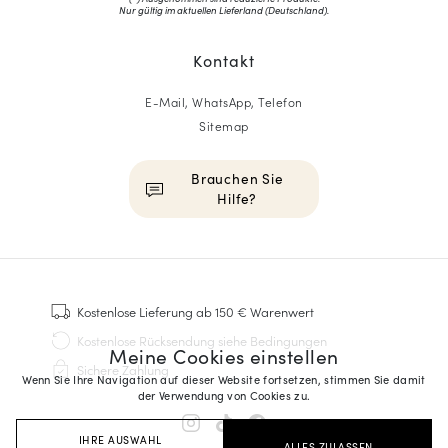
Nur gültig im aktuellen Lieferland (
Deutschland
).
Kontakt
E-Mail, WhatsApp, Telefon
Sitemap
Brauchen Sie
Hilfe?
HOMME
Sneakers
Kostenlose Lieferung
ab 150 € Warenwert
Goodyear genäht
Kostenlose Rücksendung
siehe Bedingungen
Meine Cookies einstellen
Derbys & Richelieu
Sichere Zahlung
Richelieu-Herrenschuhe
Wenn Sie Ihre Navigation auf dieser Website fortsetzen, stimmen Sie damit
der Verwendung von Cookies zu.
Mokassins
Sandalen & Espadrilles
IHRE AUSWAHL
ALLES ZULASSEN