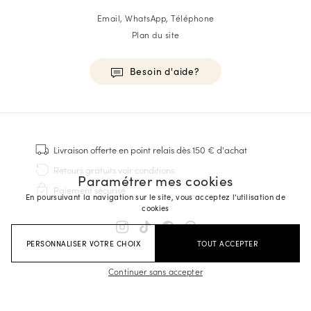
Email, WhatsApp, Téléphone
Plan du site
Besoin d'aide?
HOMME
Baskets
Livraison offerte
en point relais dès 150 € d'achat
Cousu Goodyear
Retours gratuits
voir conditions
Paramétrer mes cookies
Derbies & Richelieu
Paiement sécurisé
Richelieus Homme
En poursuivant la navigation sur le site, vous acceptez l'utilisation de
cookies
Mocassins
Sandales & Espadrilles
PERSONNALISER VOTRE CHOIX
TOUT ACCEPTER
Sacoches Business
Baskets Blanches Homme
Continuer sans accepter
FEMME