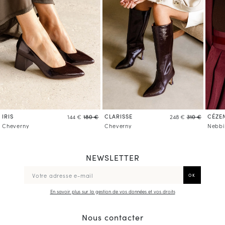
IRIS
CLARISSE
CÉZE
144 €
180 €
248 €
310 €
Cheverny
Cheverny
Nebbi
NEWSLETTER
En savoir plus sur la gestion de vos données et vos droits
Nous contacter