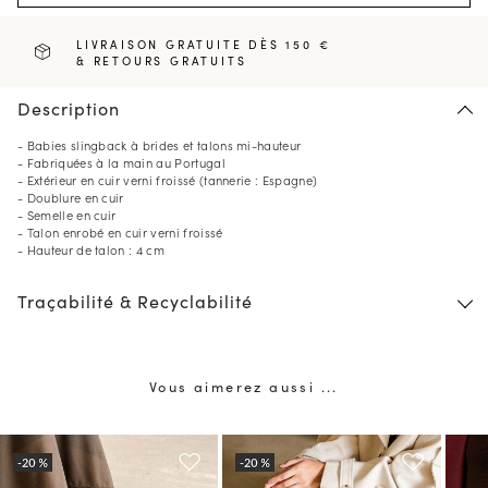
LIVRAISON GRATUITE DÈS 150 €
& RETOURS GRATUITS
Description
- Babies slingback à brides et talons mi-hauteur
- Fabriquées à la main au Portugal
- Extérieur en cuir verni froissé (tannerie : Espagne)
- Doublure en cuir
- Semelle en cuir
- Talon enrobé en cuir verni froissé
- Hauteur de talon : 4 cm
Traçabilité & Recyclabilité
Vous aimerez aussi ...