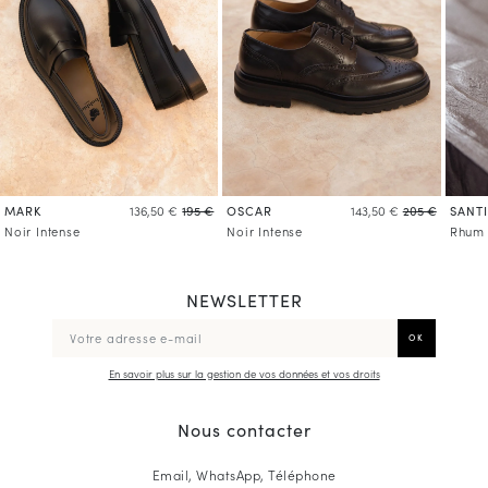
MARK
OSCAR
SANT
136,50 €
195 €
143,50 €
205 €
Noir Intense
Noir Intense
Rhum
NEWSLETTER
En savoir plus sur la gestion de vos données et vos droits
Nous contacter
Email, WhatsApp, Téléphone