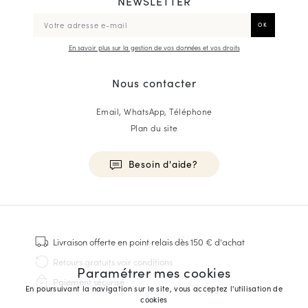
NEWSLETTER
En savoir plus sur la gestion de vos données et vos droits
Nous contacter
Email, WhatsApp, Téléphone
Plan du site
Besoin d'aide?
HOMME
Baskets
Livraison offerte
en point relais dès 150 € d'achat
Cousu Goodyear
Retours gratuits
voir conditions
Paramétrer mes cookies
Derbies & Richelieu
Paiement sécurisé
Richelieus Homme
En poursuivant la navigation sur le site, vous acceptez l'utilisation de
cookies
Mocassins