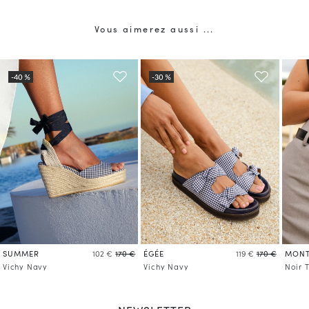
Vous aimerez aussi ...
SUMMER
ÉGÉE
MONT
102 €
170 €
119 €
170 €
Vichy Navy
Vichy Navy
Noir 