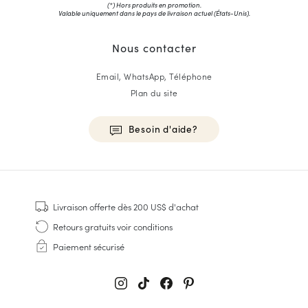
(*) Hors produits en promotion.
Valable uniquement dans le pays de livraison actuel (
États-Unis
).
Nous contacter
Email, WhatsApp, Téléphone
Plan du site
Besoin d'aide?
HOMME
Baskets
Livraison offerte
dès 200 US$ d'achat
Cousu Goodyear
Retours gratuits
voir conditions
Derbies & Richelieu
Paiement sécurisé
Richelieus Homme
Mocassins
Sandales & Espadrilles
Sacoches Business