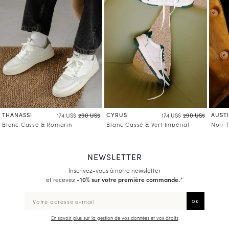
THANASSI
CYRUS
AUST
174 US$
290 US$
174 US$
290 US$
Blanc Cassé & Romarin
Blanc Cassé & Vert Impérial
Noir 
NEWSLETTER
Inscrivez-vous à notre newsletter
et recevez
-10% sur votre première commande.
*
En savoir plus sur la gestion de vos données et vos droits