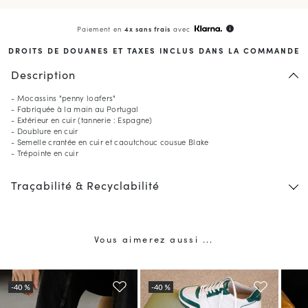
Paiement en
4x sans frais
avec
info
DROITS DE DOUANES ET TAXES INCLUS DANS LA COMMANDE
Description
- Mocassins "penny loafers"
- Fabriquée à la main au Portugal
- Extérieur en cuir (tannerie : Espagne)
- Doublure en cuir
- Semelle crantée en cuir et caoutchouc cousue Blake
- Trépointe en cuir
Traçabilité & Recyclabilité
Vous aimerez aussi ...