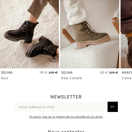
SELMA
SELMA
ANAF
110 €
220 €
110 €
220 €
Noir
Kaki Cendré
Came
NEWSLETTER
En savoir plus sur la gestion de vos données et vos droits
Nous contacter