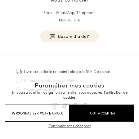
Email, WhatsApp, Téléphone
Plan du site
Besoin d'aide?
HOMME
Baskets
Livraison offerte
en point relais dès 150 € d'achat
Cousu Goodyear
Retours gratuits
voir conditions
Paramétrer mes cookies
Derbies & Richelieu
Paiement sécurisé
Richelieus Homme
En poursuivant la navigation sur le site, vous acceptez l'utilisation de
cookies
Mocassins
Sandales & Espadrilles
PERSONNALISER VOTRE CHOIX
TOUT ACCEPTER
Sacoches Business
Baskets Blanches Homme
Continuer sans accepter