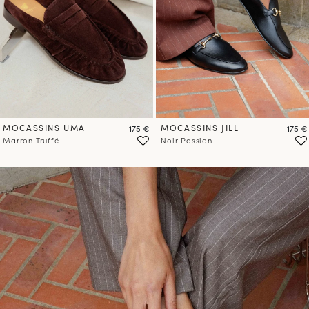
MOCASSINS UMA
Prix
MOCASSINS JILL
Prix
175 €
175 €
Marron Truffé
Noir Passion