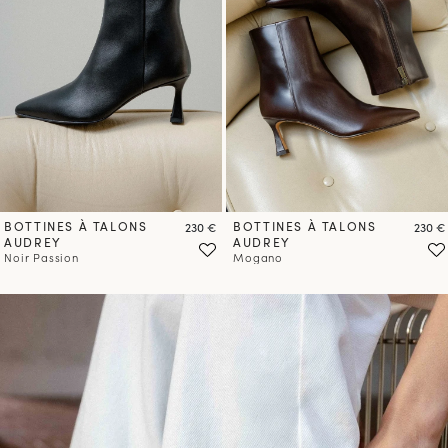
BOTTINES À TALONS
Prix
BOTTINES À TALONS
Prix
230 €
230 €
AUDREY
AUDREY
Noir Passion
Mogano