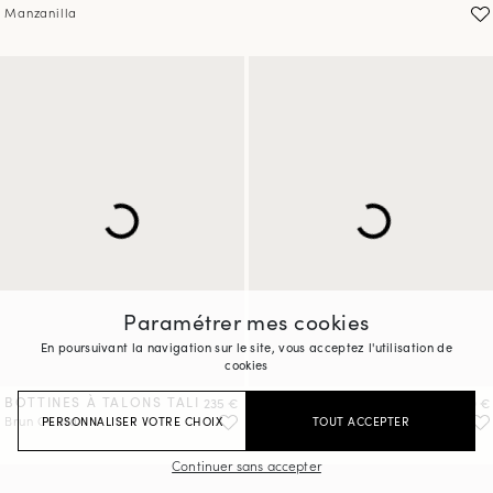
Manzanilla
PRÉCOMMANDER
PRÉCOMMANDER
Paramétrer mes cookies
En poursuivant la navigation sur le site, vous acceptez l'utilisation de
cookies
BOTTINES À TALONS TALI
Prix
BOTTINES À TALONS TALI
Prix
235 €
230 €
Brun Cobra
Brun Rockies
PERSONNALISER VOTRE CHOIX
TOUT ACCEPTER
Continuer sans accepter