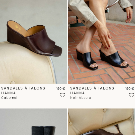
PRÉCOMMANDER
PRÉCOMMANDER
SANDALES À TALONS
Prix
SANDALES À TALONS
Prix
190 €
190 €
HANNA
HANNA
Cabernet
Noir Absolu