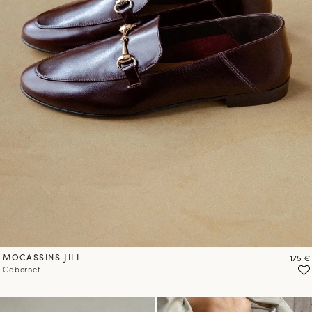
MOCASSINS JILL
Prix
175 €
Cabernet