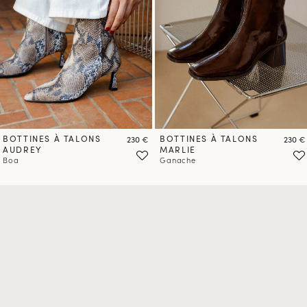
BOTTINES À TALONS
Prix
BOTTINES À TALONS
Prix
230 €
230 €
AUDREY
MARLIE
Boa
Ganache