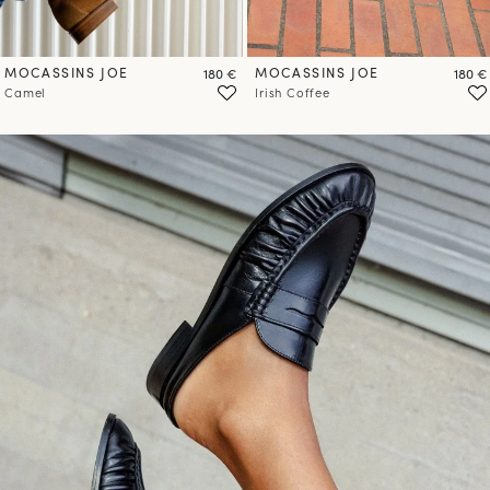
MOCASSINS JOE
Prix
MOCASSINS JOE
Prix
180 €
180 €
Camel
Irish Coffee