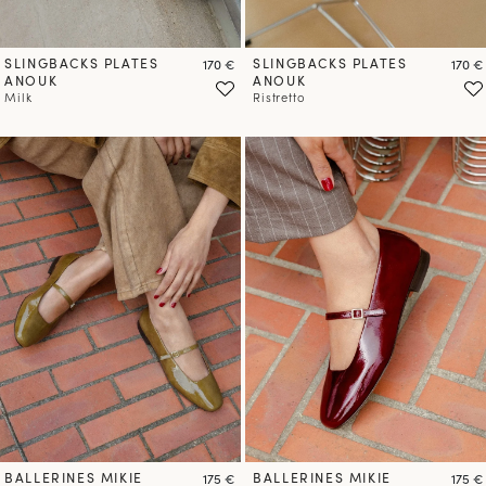
SLINGBACKS PLATES
Prix
SLINGBACKS PLATES
Prix
170 €
170 €
ANOUK
ANOUK
Milk
Ristretto
BALLERINES MIKIE
Prix
BALLERINES MIKIE
Prix
175 €
175 €