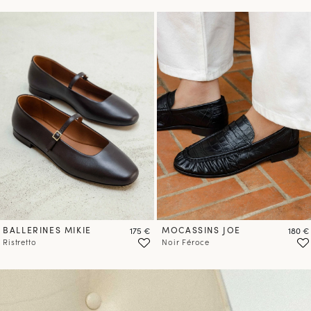
PRÉCOMMANDER
BALLERINES MIKIE
Prix
MOCASSINS JOE
Prix
175 €
180 €
Ristretto
Noir Féroce