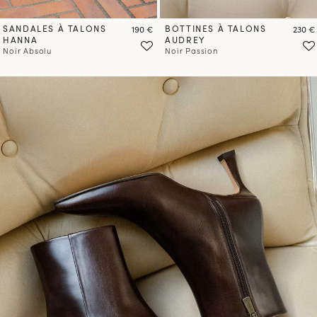
SANDALES À TALONS
Prix
BOTTINES À TALONS
Prix
190 €
230 €
HANNA
AUDREY
Noir Absolu
Noir Passion