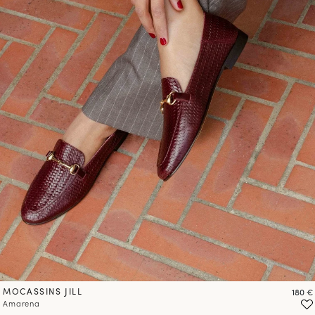
MOCASSINS JILL
Prix
180 €
Amarena