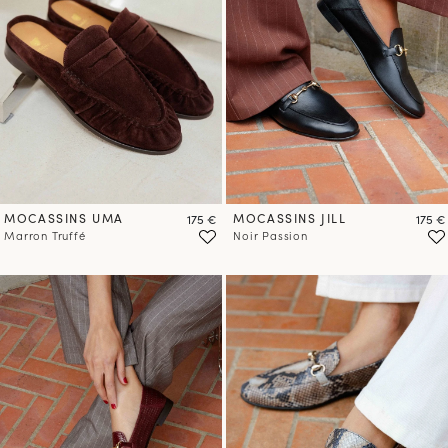
MOCASSINS UMA
Prix
MOCASSINS JILL
Prix
175 €
175 €
Marron Truffé
Noir Passion