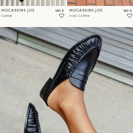
MOCASSINS JOE
Prix
MOCASSINS JOE
Prix
180 €
180 €
Camel
Irish Coffee