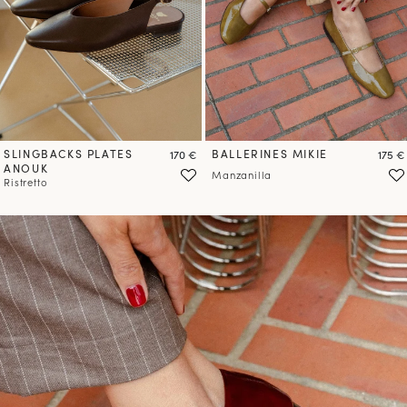
PRÉCOMMANDER
SLINGBACKS PLATES
Prix
BALLERINES MIKIE
Prix
170 €
175 €
ANOUK
Manzanilla
Ristretto