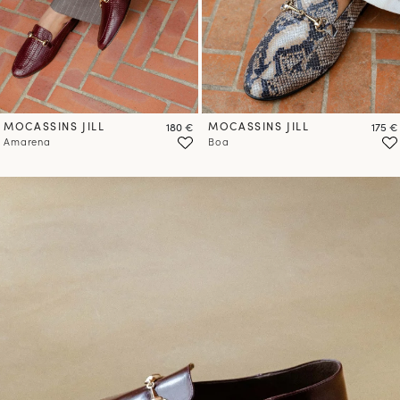
MOCASSINS JILL
Prix
MOCASSINS JILL
Prix
180 €
175 €
Amarena
Boa