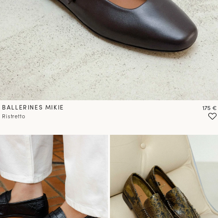
BALLERINES MIKIE
Prix
175 €
Ristretto