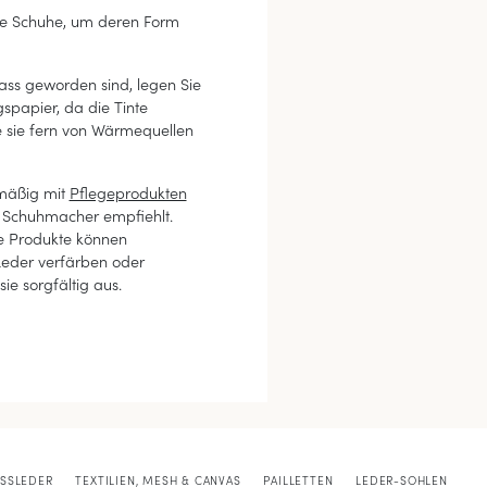
re Schuhe, um deren Form
ss geworden sind, legen Sie
gspapier, da die Tinte
e sie fern von Wärmequellen
lmäßig mit
Pflegeprodukten
r Schuhmacher empfiehlt.
he Produkte können
 Leder verfärben oder
ie sorgfältig aus.
ISSLEDER
TEXTILIEN, MESH & CANVAS
PAILLETTEN
LEDER-SOHLEN