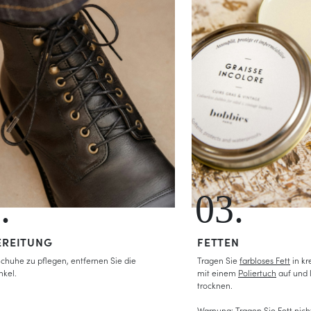
.
03.
EREITUNG
FETTEN
chuhe zu pflegen, entfernen Sie die
Tragen Sie
farbloses Fett
in k
nkel.
mit einem
Poliertuch
auf und 
trocknen.
Warnung: Tragen Sie Fett nich