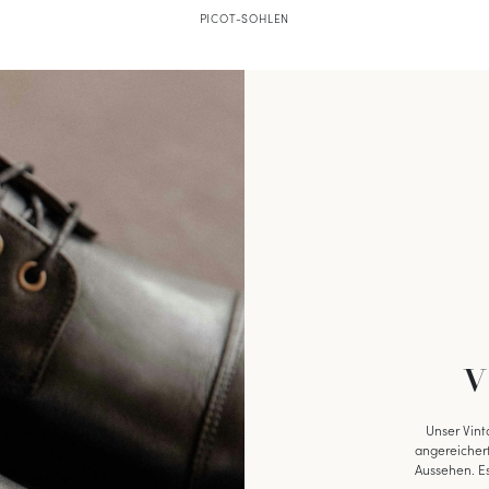
PICOT-SOHLEN
V
Unser Vint
angereichert.
Aussehen. Es
 GESCHENKT*