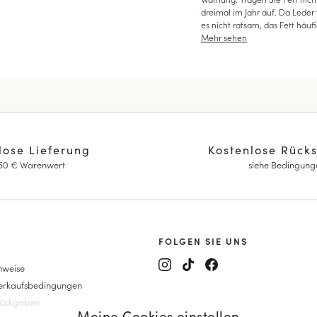
dreimal im Jahr auf. Da Leder v
es nicht ratsam, das Fett häuf
macht das Leder weich, und e
Mehr sehen
Anwendung kann die Passform 
lose Lieferung
Kostenlose Rück
150 € Warenwert
siehe Bedingung
FOLGEN SIE UNS
nweise
y Janes
Verkaufsbedingungen
eitsschuhe
Rückgaben
Meine Cookies einstellen
it Keilabsatz