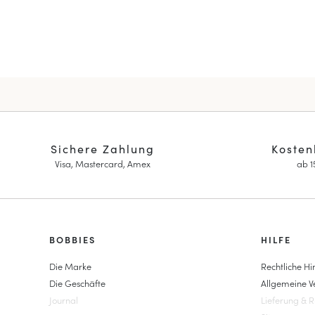
Sichere Zahlung
Kosten
Visa, Mastercard, Amex
ab 
HOMME
BOBBIES
FEMME
HILFE
Sneakers
Sneakers
Die Marke
Rechtliche Hi
Goodyear genäht
Pumps & Mar
Die Geschäfte
Allgemeine 
Derbys & Richelieu
Damen Hochz
Journal
Lieferung & 
Richelieu-Herrenschuhe
Espadrilles m