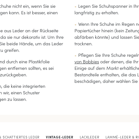
chuhe nicht ein, wenn Sie sie
Legen Sie Schuhspanner in Ih
en kann. Es ist besser, einen
langfristig zu erhalten.
Wenn Ihre Schuhe im Regen na
e aus Leder an der Rückseite
Papiertücher hinein (kein Zeitun
da sie nur dekorativ ist. Um Ihre
abfärben könnte) und lassen Si
Sie beide Hände, um das Leder
trocknen.
u greifen.
Pflegen Sie Ihre Schuhe rege
nd durch eine Plastikfolie
von Bobbies
oder denen, die Ih
en entfernen sollten, es sei
Einige auf dem Markt erhältlic
 zurückgeben.
Bestandteile enthalten, die das
beschädigen, daher wählen Sie s
 die keine integrierten
wir, einen Schuster
en zu lassen.
& SCHATTIERTES LEDER
VINTAGE-LEDER
LACKLEDER
LAMMÉ-LEDER & R