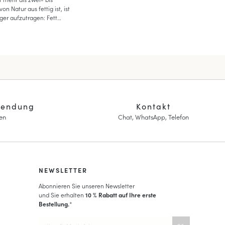
on Natur aus fettig ist, ist
iger aufzutragen: Fett
ine zu häufige
Ihres Artikels verändern.
sendung
Kontakt
en
Chat, WhatsApp, Telefon
NEWSLETTER
Abonnieren Sie unseren Newsletter
und Sie erhalten
10 % Rabatt auf Ihre erste
Bestellung.
*