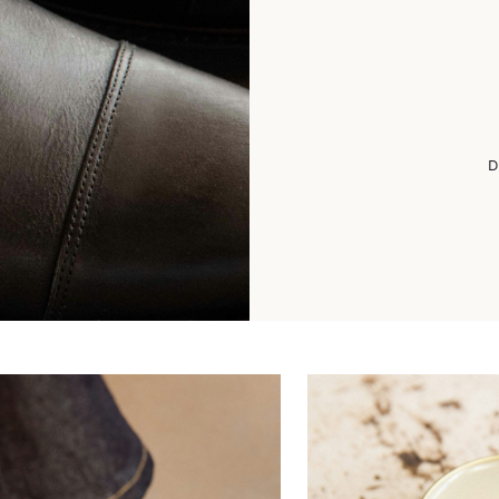
 Ihre erste Bestellung,
 den Newsletter abonnieren
enommen sind reduzierte Produkte.
im aktuellen Lieferland (
Deutschland
).
D
arbeitung Ihrer Daten und über Ihre Rechte erfahren