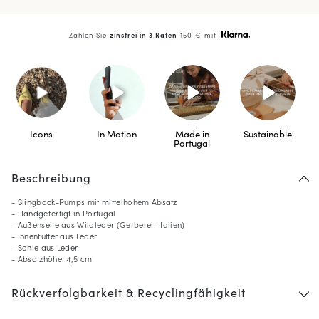
Zahlen Sie
zinsfrei in 3 Raten
150 € mit
Icons
In Motion
Made in
Sustainable
Portugal
Beschreibung
- Slingback-Pumps mit mittelhohem Absatz
- Handgefertigt in Portugal
- Außenseite aus Wildleder (Gerberei: Italien)
- Innenfutter aus Leder
- Sohle aus Leder
- Absatzhöhe: 4,5 cm
10
% GESCHENKT*
auf Ihre erste Bestellung,
Rückverfolgbarkeit & Recyclingfähigkeit
wenn Sie den Newsletter abonnieren
(*) Ausgenommen sind reduzierte Produkte.