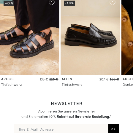
ARGOS
ALLEN
AUST
135 €
225 €
207 €
230 €
Tiefschwarz
Tiefschwarz
Dunke
NEWSLETTER
Abonnieren Sie unseren Newsletter
und Sie erhalten
10 % Rabatt auf Ihre erste Bestellung.
*