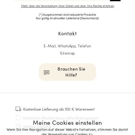
Mehr über die Verarbeitung Ihrer Daten und über Ihre Rechte erfahren
(*) Ausgenommen sind reduzierte Produkte.
Nur gültig im aktuellen Lieferland (
Deutschland
).
Kontakt
E-Mail, WhatsApp, Telefon
Sitemap
Brauchen Sie
Hilfe?
HOMME
Sneakers
Kostenlose Lieferung
ab 150 € Warenwert
Goodyear genäht
Kostenlose Rücksendung
siehe Bedingungen
Meine Cookies einstellen
Derbys & Richelieu
Sichere Zahlung
Richelieu-Herrenschuhe
Wenn Sie Ihre Navigation auf dieser Website fortsetzen, stimmen Sie damit
der Verwendung von Cookies zu.