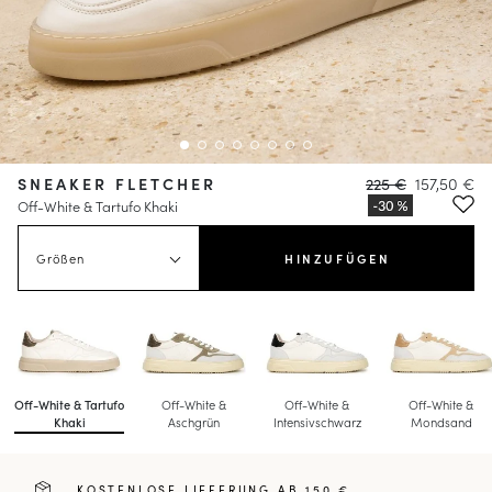
SNEAKER FLETCHER
225 €
157,50 €
Off-White & Tartufo Khaki
Größen
HINZUFÜGEN
Off-White & Tartufo
Off-White &
Off-White &
Off-White &
Khaki
Aschgrün
Intensivschwarz
Mondsand
KOSTENLOSE LIEFERUNG AB 150 €