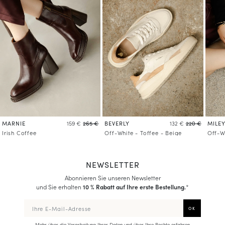
MARNIE
BEVERLY
MILE
159 €
265 €
132 €
220 €
Irish Coffee
Off-White - Toffee - Beige
Off-W
NEWSLETTER
Abonnieren Sie unseren Newsletter
und Sie erhalten
10 % Rabatt auf Ihre erste Bestellung.
*
Mehr über die Verarbeitung Ihrer Daten und über Ihre Rechte erfahren