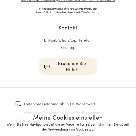
(*) Ausgenommen sind reduzierte Produkte.
Nur gültig im aktuellen Lieferland (
Deutschland
).
Kontakt
E-Mail, WhatsApp, Telefon
Sitemap
Brauchen Sie
Hilfe?
HOMME
Sneakers
Kostenlose Lieferung
ab 150 € Warenwert
Goodyear genäht
Kostenlose Rücksendung
siehe Bedingungen
Meine Cookies einstellen
Derbys & Richelieu
Sichere Zahlung
Richelieu-Herrenschuhe
Wenn Sie Ihre Navigation auf dieser Website fortsetzen, stimmen Sie damit
der Verwendung von Cookies zu.
Mokassins