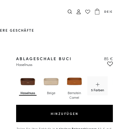
DE
|
€
ERE GESCHÄFTE
ABLAGESCHALE BUCI
85 €
Haselnuss
5 Farben
Haselnuss
Beige
Bernstein
Calypso-
Camel
Blau
HINZUFÜGEN
Teilen Sie Ihre Einkäufe in
3 zinslose Ratenzahlungen
63 € auf.