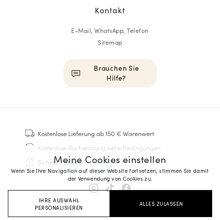
Kontakt
E-Mail, WhatsApp, Telefon
Sitemap
Brauchen Sie
Hilfe?
HOMME
Sneakers
Kostenlose Lieferung
ab 150 € Warenwert
Goodyear genäht
Kostenlose Rücksendung
siehe Bedingungen
Derbys & Richelieu
Meine Cookies einstellen
Sichere Zahlung
Richelieu-Herrenschuhe
Wenn Sie Ihre Navigation auf dieser Website fortsetzen, stimmen Sie damit
Mokassins
der Verwendung von Cookies zu.
Sandalen & Espadrilles
IHRE AUSWAHL
Business Taschen
ALLES ZULASSEN
PERSONALISIEREN
Weiße Sneaker für Herren