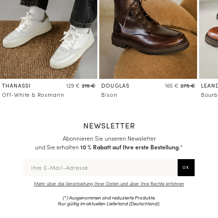
THANASSI
DOUGLAS
LEAN
129 €
215 €
165 €
275 €
Off-White & Rosmarin
Bison
Bour
NEWSLETTER
Abonnieren Sie unseren Newsletter
und Sie erhalten
10 % Rabatt auf Ihre erste Bestellung.
*
Mehr über die Verarbeitung Ihrer Daten und über Ihre Rechte erfahren
(*) Ausgenommen sind reduzierte Produkte.
Nur gültig im aktuellen Lieferland (
Deutschland
).