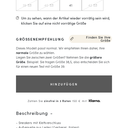
39
40
41
42
Um zu sehen, wann der Artikel wieder vorrätig sein wird,
klicken Sie auf eine nicht vorrätige Größe
Finden Sie Ihre
GRÖSSENEMPFEHLUNG
Größe
Dieses Modell passt normal. Wir empfehlen Ihnen daher, Ihre
normale
Größe zu wählen.
Liegen Sie zwischen zwei Größen? Nehmen Sie die
größere
Größe
. Beispiel: Sie tragen Größe 38,5, also entscheiden Sie sich
für einen neuen Test mit Größe 39.
HINZUFÜGEN
Zahlen Sie
zinsfrei in 3 Raten
150 € mit
Beschreibung
- Sneakers mit Klettverschluss
- Außenseite aus Leder (Gerberei: Italien)