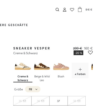
DE
|
€
ERE GESCHÄFTE
SNEAKER VESPER
200 €
160 €
Creme & Schwarz
4 Farben
Creme &
Beige & Wild
Blush
Creme &
Schwarz
Leo
Sibirien
Größe
FR
35
36
37
38