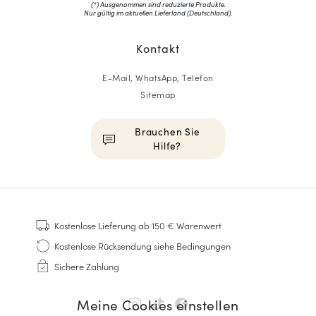
(*) Ausgenommen sind reduzierte Produkte.
Nur gültig im aktuellen Lieferland (
Deutschland
).
Kontakt
E-Mail, WhatsApp, Telefon
Sitemap
Brauchen Sie
Hilfe?
HOMME
Sneakers
Kostenlose Lieferung
ab 150 € Warenwert
Goodyear genäht
Kostenlose Rücksendung
siehe Bedingungen
Derbys & Richelieu
Sichere Zahlung
Richelieu-Herrenschuhe
Mokassins
Meine Cookies einstellen
Sandalen & Espadrilles