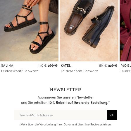
Mehr über die Verarbeitung Ihrer Daten und über Ihre Rechte erfahren
SALINA
KATEL
MOGL
140 €
200 €
154 €
220 €
Leidenschaft Schwarz
Leidenschaft Schwarz
Dunke
NEWSLETTER
Abonnieren Sie unseren Newsletter
und Sie erhalten
10 % Rabatt auf Ihre erste Bestellung.
*
Mehr über die Verarbeitung Ihrer Daten und über Ihre Rechte erfahren