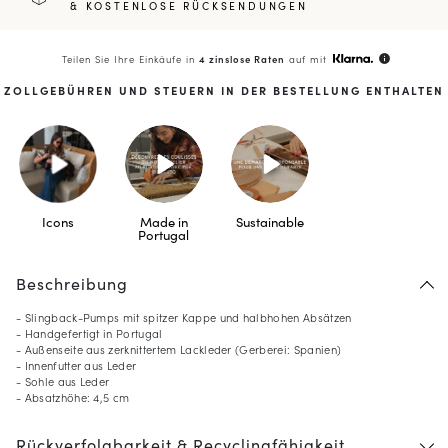
& KOSTENLOSE RÜCKSENDUNGEN
Teilen Sie Ihre Einkäufe in
4 zinslose Raten
auf mit
info
ZOLLGEBÜHREN UND STEUERN IN DER BESTELLUNG ENTHALTEN
Icons
Made in
Sustainable
Portugal
Beschreibung
- Slingback-Pumps mit spitzer Kappe und halbhohen Absätzen
- Handgefertigt in Portugal
- Außenseite aus zerknittertem Lackleder (Gerberei: Spanien)
- Innenfutter aus Leder
- Sohle aus Leder
- Absatzhöhe: 4,5 cm
Rückverfolgbarkeit & Recyclingfähigkeit