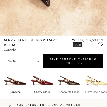
MARY JANE SLINGPUMPS
275 US$
192,50 US$
REEM
Ganache
EINE BENACHRICHTIGUNG
Größen
ERSTELLEN
Ganache
Cherry Gloss
Chocolate Gloss
Gefrorene Zitrone
KOSTENLOSE LIEFERUNG AB 200 US$