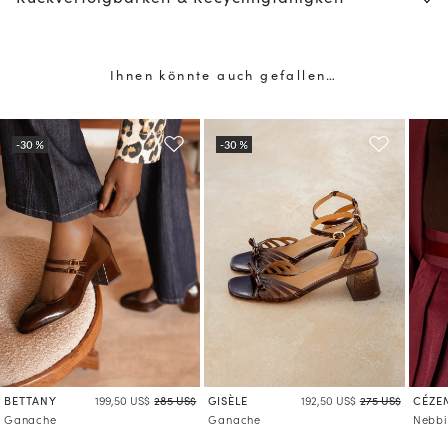
Ihnen könnte auch gefallen…
BETTANY
GISÈLE
CÉZE
199,50 US$
285 US$
192,50 US$
275 US$
Ganache
Ganache
Nebbi