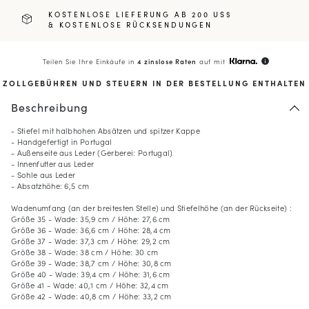
KOSTENLOSE LIEFERUNG AB 200 US$
& KOSTENLOSE RÜCKSENDUNGEN
Teilen Sie Ihre Einkäufe in
4 zinslose Raten
auf mit
info
ZOLLGEBÜHREN UND STEUERN IN DER BESTELLUNG ENTHALTEN
Beschreibung
- Stiefel mit halbhohen Absätzen und spitzer Kappe
- Handgefertigt in Portugal
- Außenseite aus Leder (Gerberei: Portugal)
- Innenfutter aus Leder
- Sohle aus Leder
- Absatzhöhe: 6,5 cm
Wadenumfang (an der breitesten Stelle) und Stiefelhöhe (an der Rückseite) :
Größe 35 - Wade: 35,9 cm / Höhe: 27,6 cm
Größe 36 - Wade: 36,6 cm / Höhe: 28,4 cm
Größe 37 - Wade: 37,3 cm / Höhe: 29,2 cm
Größe 38 - Wade: 38 cm / Höhe: 30 cm
Größe 39 - Wade: 38,7 cm / Höhe: 30,8 cm
Größe 40 - Wade: 39,4 cm / Höhe: 31,6 cm
Größe 41 - Wade: 40,1 cm / Höhe: 32,4 cm
Größe 42 - Wade: 40,8 cm / Höhe: 33,2 cm