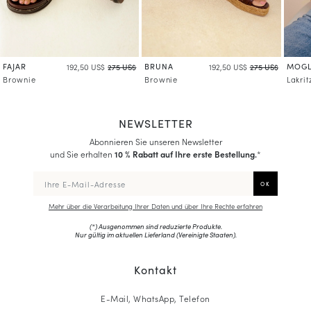
FAJAR
BRUNA
MOGL
192,50 US$
275 US$
192,50 US$
275 US$
Brownie
Brownie
Lakrit
NEWSLETTER
Abonnieren Sie unseren Newsletter
und Sie erhalten
10 % Rabatt auf Ihre erste Bestellung.
*
Mehr über die Verarbeitung Ihrer Daten und über Ihre Rechte erfahren
(*) Ausgenommen sind reduzierte Produkte.
Nur gültig im aktuellen Lieferland (
Vereinigte Staaten
).
Kontakt
E-Mail, WhatsApp, Telefon