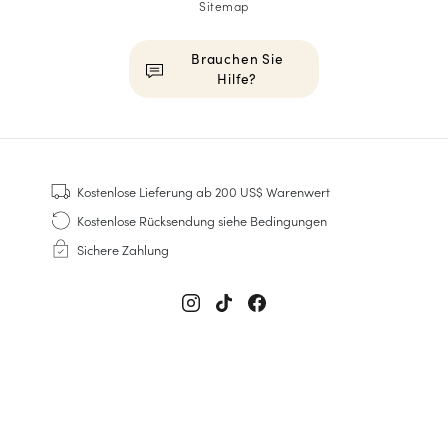
Sitemap
Brauchen Sie
Hilfe?
HOMME
Sneakers
Kostenlose Lieferung
ab 200 US$ Warenwert
Goodyear genäht
Kostenlose Rücksendung
siehe Bedingungen
Derbys & Richelieu
Sichere Zahlung
Richelieu-Herrenschuhe
Mokassins
Sandalen & Espadrilles
Business Taschen
Weiße Sneaker für Herren
FEMME
Sneakers