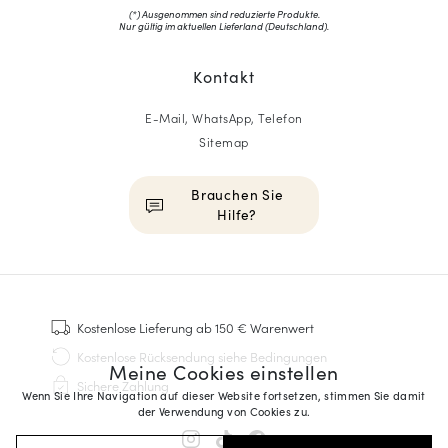
(*) Ausgenommen sind reduzierte Produkte.
Nur gültig im aktuellen Lieferland (
Deutschland
).
Kontakt
E-Mail, WhatsApp, Telefon
Sitemap
Brauchen Sie
Hilfe?
HOMME
Sneakers
Kostenlose Lieferung
ab 150 € Warenwert
Goodyear genäht
Kostenlose Rücksendung
siehe Bedingungen
Meine Cookies einstellen
Derbys & Richelieu
Sichere Zahlung
Richelieu-Herrenschuhe
Wenn Sie Ihre Navigation auf dieser Website fortsetzen, stimmen Sie damit
der Verwendung von Cookies zu.
Mokassins
Sandalen & Espadrilles