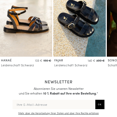
HANAÉ
FAJAR
SONO
133 €
190 €
140 €
200 €
Leidenschaft Schwarz
Leidenschaft Schwarz
Schatt
NEWSLETTER
Abonnieren Sie unseren Newsletter
und Sie erhalten
10 % Rabatt auf Ihre erste Bestellung.
*
Mehr über die Verarbeitung Ihrer Daten und über Ihre Rechte erfahren