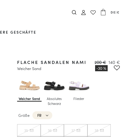
DE
|
€
ERE GESCHÄFTE
FLACHE SANDALEN NAMI
200 €
140 €
Weicher Sand
Weicher Sand
Absolutes
Flieder
Schwarz
Größe
FR
35
36
37
38