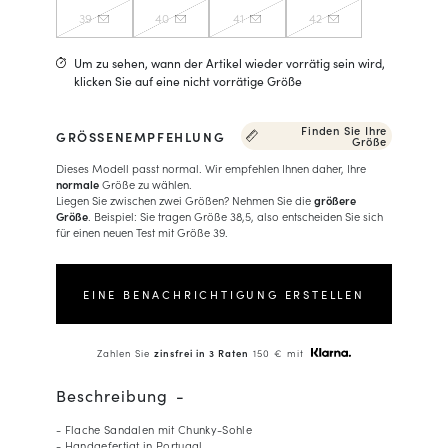
39
40
41
42
Um zu sehen, wann der Artikel wieder vorrätig sein wird,
klicken Sie auf eine nicht vorrätige Größe
Finden Sie Ihre
GRÖSSENEMPFEHLUNG
Größe
Dieses Modell passt normal. Wir empfehlen Ihnen daher, Ihre
normale
Größe zu wählen.
Liegen Sie zwischen zwei Größen? Nehmen Sie die
größere
Größe
. Beispiel: Sie tragen Größe 38,5, also entscheiden Sie sich
für einen neuen Test mit Größe 39.
EINE BENACHRICHTIGUNG ERSTELLEN
Zahlen Sie
zinsfrei in 3 Raten
150 € mit
Beschreibung
- Flache Sandalen mit Chunky-Sohle
- Handgefertigt in Portugal