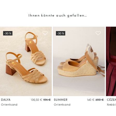
Ihnen könnte auch gefallen…
DALYA
SUMMER
CÉZE
136,50 €
195 €
140 €
200 €
Orientsand
Orientsand
Nebbi