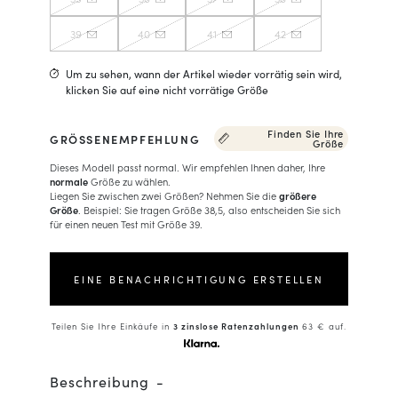
39
40
41
42
Um zu sehen, wann der Artikel wieder vorrätig sein wird,
klicken Sie auf eine nicht vorrätige Größe
Finden Sie Ihre
GRÖSSENEMPFEHLUNG
Größe
Dieses Modell passt normal. Wir empfehlen Ihnen daher, Ihre
normale
Größe zu wählen.
Liegen Sie zwischen zwei Größen? Nehmen Sie die
größere
Größe
. Beispiel: Sie tragen Größe 38,5, also entscheiden Sie sich
für einen neuen Test mit Größe 39.
EINE BENACHRICHTIGUNG ERSTELLEN
Teilen Sie Ihre Einkäufe in
3 zinslose Ratenzahlungen
63 € auf.
Beschreibung