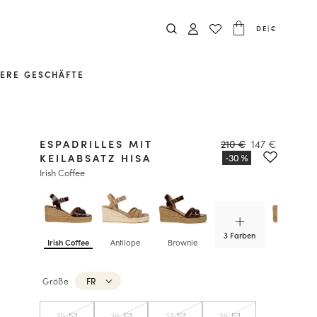
DE
|
€
ERE GESCHÄFTE
ESPADRILLES MIT
210 €
147 €
KEILABSATZ HISA
Irish Coffee
3 Farben
Irish Coffee
Antilope
Brownie
Camel
Größe
FR
35
36
37
38