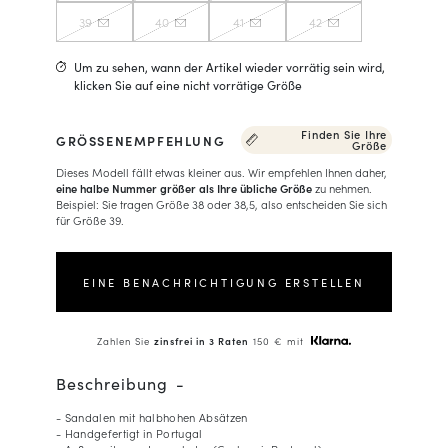
39
40
41
42
Um zu sehen, wann der Artikel wieder vorrätig sein wird,
klicken Sie auf eine nicht vorrätige Größe
Finden Sie Ihre
GRÖSSENEMPFEHLUNG
Größe
Dieses Modell fällt etwas kleiner aus. Wir empfehlen Ihnen daher,
eine halbe Nummer größer als Ihre übliche Größe
zu nehmen.
Beispiel: Sie tragen Größe 38 oder 38,5, also entscheiden Sie sich
für Größe 39.
EINE BENACHRICHTIGUNG ERSTELLEN
Zahlen Sie
zinsfrei in 3 Raten
150 € mit
Beschreibung
- Sandalen mit halbhohen Absätzen
- Handgefertigt in Portugal