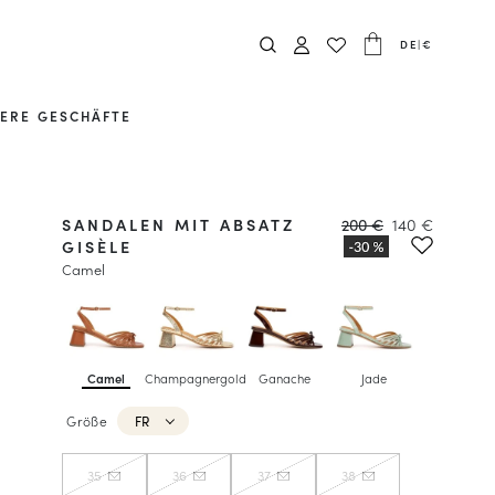
DE
|
€
ERE GESCHÄFTE
SANDALEN MIT ABSATZ
200 €
140 €
GISÈLE
Camel
Camel
Champagnergold
Ganache
Jade
Größe
FR
35
36
37
38