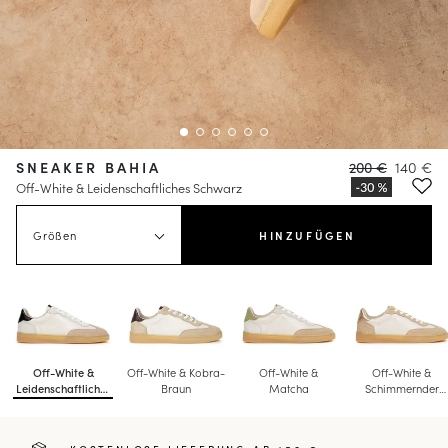
SNEAKER BAHIA
200 €
140 €
Off-White & Leidenschaftliches Schwarz
Größen
HINZUFÜGEN
Off-White &
Off-White & Kobra-
Off-White &
Off-White &
Leidenschaftliches
Braun
Matcha
Schimmernder
Schwarz
Champagner