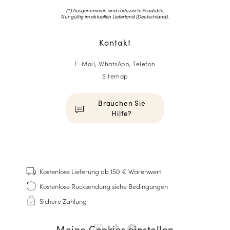
(*) Ausgenommen sind reduzierte Produkte.
Nur gültig im aktuellen Lieferland (
Deutschland
).
Kontakt
E-Mail, WhatsApp, Telefon
Sitemap
Brauchen Sie
Hilfe?
HOMME
Sneakers
Kostenlose Lieferung
ab 150 € Warenwert
Goodyear genäht
Kostenlose Rücksendung
siehe Bedingungen
Derbys & Richelieu
Sichere Zahlung
Richelieu-Herrenschuhe
Mokassins
Meine Cookies einstellen