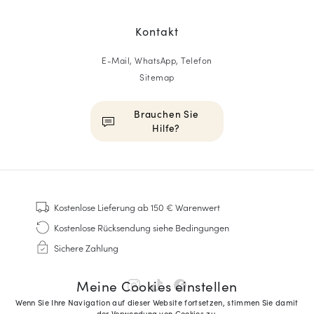
Kontakt
E-Mail, WhatsApp, Telefon
Sitemap
Brauchen Sie
Hilfe?
HOMME
Sneakers
Kostenlose Lieferung
ab 150 € Warenwert
Goodyear genäht
Kostenlose Rücksendung
siehe Bedingungen
Derbys & Richelieu
Sichere Zahlung
Richelieu-Herrenschuhe
Mokassins
Meine Cookies einstellen
Sandalen & Espadrilles
Wenn Sie Ihre Navigation auf dieser Website fortsetzen, stimmen Sie damit
Business Taschen
der Verwendung von Cookies zu.