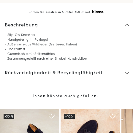
Zahlen Sie
zinsfrei in 3 Raten
150 € mit
Beschreibung
- Slip-On-Sneakers
- Handgefertigt in Portugal
- Außenseite aus Wildleder (Gerberei: Italien)
- Ungefüttert
- Gummisohle mit Seitennähten
- Zusammengestellt nach einer Strobel-Konstruktion
Rückverfolgbarkeit & Recyclingfähigkeit
10
% GESCHENKT*
auf Ihre erste Bestellung,
wenn Sie den Newsletter abonnieren
Ihnen könnte auch gefallen…
(*) Ausgenommen sind reduzierte Produkte.
Nur gültig im aktuellen Lieferland (
Deutschland
).
Mehr über die Verarbeitung Ihrer Daten und über Ihre Rechte erfahren