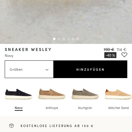
SNEAKER WESLEY
190 €
114 €
Navy
Größen
HINZUFÜGEN
Navy
Antilope
Aschgrün
Weicher Sand
KOSTENLOSE LIEFERUNG AB 150 €