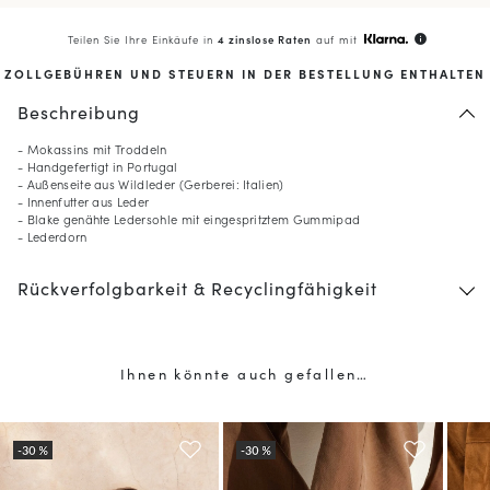
Teilen Sie Ihre Einkäufe in
4 zinslose Raten
auf mit
info
ZOLLGEBÜHREN UND STEUERN IN DER BESTELLUNG ENTHALTEN
Beschreibung
- Mokassins mit Troddeln
- Handgefertigt in Portugal
- Außenseite aus Wildleder (Gerberei: Italien)
- Innenfutter aus Leder
- Blake genähte Ledersohle mit eingespritztem Gummipad
- Lederdorn
Rückverfolgbarkeit & Recyclingfähigkeit
Ihnen könnte auch gefallen…