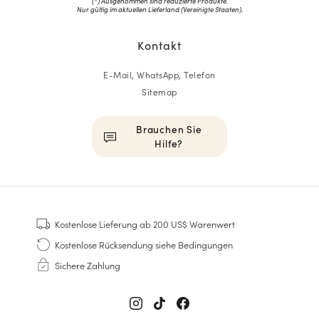
(*) Ausgenommen sind reduzierte Produkte.
Nur gültig im aktuellen Lieferland (
Vereinigte Staaten
).
Kontakt
E-Mail, WhatsApp, Telefon
Sitemap
Brauchen Sie
Hilfe?
HOMME
Sneakers
Kostenlose Lieferung
ab 200 US$ Warenwert
Goodyear genäht
Kostenlose Rücksendung
siehe Bedingungen
Derbys & Richelieu
Sichere Zahlung
Richelieu-Herrenschuhe
Mokassins
Sandalen & Espadrilles