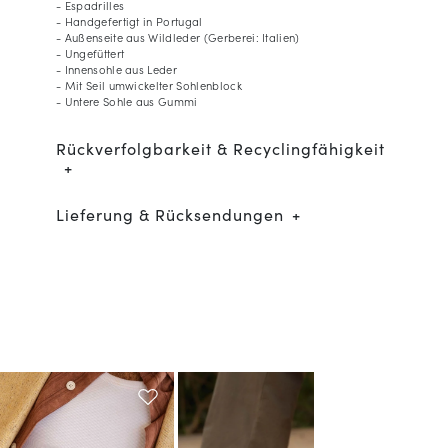
- Espadrilles
- Handgefertigt in Portugal
- Außenseite aus Wildleder (Gerberei: Italien)
- Ungefüttert
- Innensohle aus Leder
- Mit Seil umwickelter Sohlenblock
- Untere Sohle aus Gummi
Rückverfolgbarkeit & Recyclingfähigkeit
Lieferung & Rücksendungen