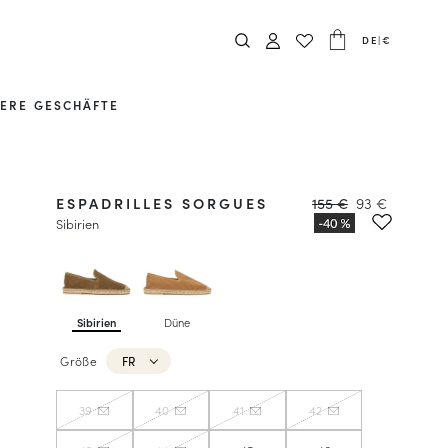
DE
|
€
ERE GESCHÄFTE
ESPADRILLES SORGUES
155 €
93 €
Sibirien
Sibirien
Düne
Größe
FR
39
40
41
42