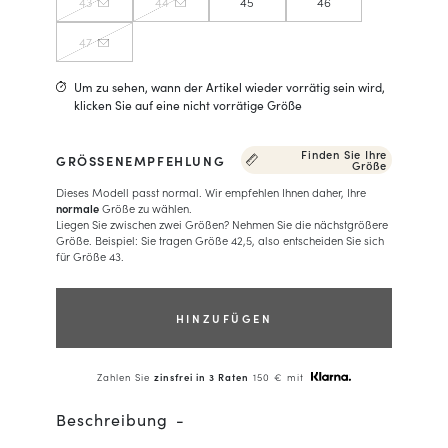
43
44
45
46
47
Um zu sehen, wann der Artikel wieder vorrätig sein wird,
klicken Sie auf eine nicht vorrätige Größe
Finden Sie Ihre
GRÖSSENEMPFEHLUNG
Größe
Dieses Modell passt normal. Wir empfehlen Ihnen daher, Ihre
normale
Größe zu wählen.
Liegen Sie zwischen zwei Größen? Nehmen Sie die nächstgrößere
Größe. Beispiel: Sie tragen Größe 42,5, also entscheiden Sie sich
für Größe 43.
HINZUFÜGEN
Zahlen Sie
zinsfrei in 3 Raten
150 € mit
Beschreibung