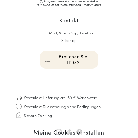
(*) Ausgenommen sind reduzierte Produkte.
Nur gültig im aktuellen Lieferland (
Deutschland
).
Kontakt
E-Mail, WhatsApp, Telefon
Sitemap
Brauchen Sie
Hilfe?
HOMME
Sneakers
Kostenlose Lieferung
ab 150 € Warenwert
Goodyear genäht
Kostenlose Rücksendung
siehe Bedingungen
Derbys & Richelieu
Sichere Zahlung
Richelieu-Herrenschuhe
Mokassins
Meine Cookies einstellen
Sandalen & Espadrilles