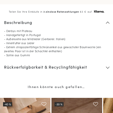
Teilen Sie Ihre Einkäufe in
3 zinslose Ratenzahlungen
63 € auf.
Beschreibung
- Derbys mit Plateau
- Handgefertigt in Portugal
- Außenseite aus Wildleder (Gerberei: Italien)
- Innenfutter aus Leder
- Extrem strapazierfähige Schnürsenkel aus gewachster Baumwolle (ein
zweites Paar ist in der Schachtel enthalten)
- Sohle aus Gummi
Rückverfolgbarkeit & Recyclingfähigkeit
10
% GESCHENKT*
auf Ihre erste Bestellung,
Ihnen könnte auch gefallen…
wenn Sie den Newsletter abonnieren
(*) Ausgenommen sind reduzierte Produkte.
Nur gültig im aktuellen Lieferland (
Deutschland
).