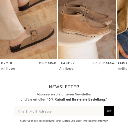
Mehr über die Verarbeitung Ihrer Daten und über Ihre Rechte erfahren
BRODI
LEANDER
FARO
129 €
215 €
157,50 €
225 €
Antilope
Antilope
Antil
NEWSLETTER
Abonnieren Sie unseren Newsletter
und Sie erhalten
10 % Rabatt auf Ihre erste Bestellung.
*
Mehr über die Verarbeitung Ihrer Daten und über Ihre Rechte erfahren