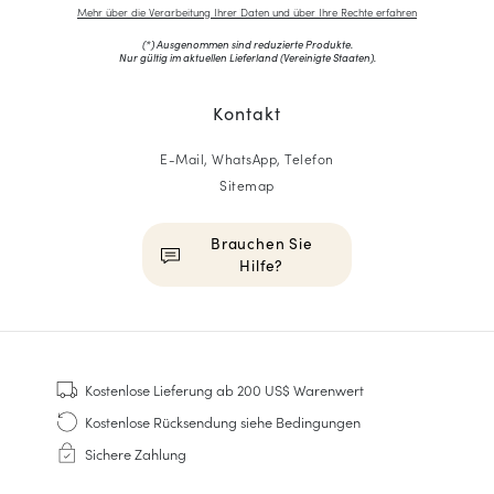
Mehr über die Verarbeitung Ihrer Daten und über Ihre Rechte erfahren
(*) Ausgenommen sind reduzierte Produkte.
Nur gültig im aktuellen Lieferland (
Vereinigte Staaten
).
Kontakt
E-Mail, WhatsApp, Telefon
Sitemap
Brauchen Sie
Hilfe?
HOMME
Sneakers
Kostenlose Lieferung
ab 200 US$ Warenwert
Goodyear genäht
Kostenlose Rücksendung
siehe Bedingungen
Derbys & Richelieu
Sichere Zahlung
Richelieu-Herrenschuhe
Mokassins