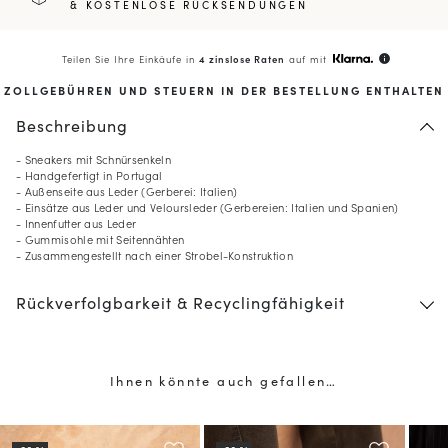
& KOSTENLOSE RÜCKSENDUNGEN
Teilen Sie Ihre Einkäufe in
4 zinslose Raten
auf mit
info
ZOLLGEBÜHREN UND STEUERN IN DER BESTELLUNG ENTHALTEN
Beschreibung
- Sneakers mit Schnürsenkeln
- Handgefertigt in Portugal
- Außenseite aus Leder (Gerberei: Italien)
- Einsätze aus Leder und Veloursleder (Gerbereien: Italien und Spanien)
- Innenfutter aus Leder
- Gummisohle mit Seitennähten
- Zusammengestellt nach einer Strobel-Konstruktion
10
% GESCHENKT*
Rückverfolgbarkeit & Recyclingfähigkeit
auf Ihre erste Bestellung,
wenn Sie den Newsletter abonnieren
(*) Ausgenommen sind reduzierte Produkte.
Ihnen könnte auch gefallen…
Nur gültig im aktuellen Lieferland (
Vereinigte Staaten
).