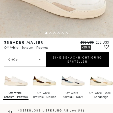
SNEAKER MALIBU
290 US$
232 US$
Off-White - Schaum - Papyrus
EINE BENACHRICHTIGUNG
Größen
ERSTELLEN
Off-White -
Off-White -
Off-White -
Off-White - Khaki 
Schaum - Papyrus
Brownie - Sibirien
Kaltblau - Navy
Sandbeige
KOSTENLOSE LIEFERUNG AB 200 US$