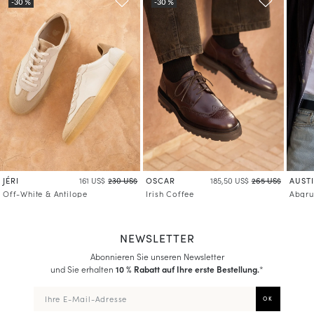
Mehr über die Verarbeitung Ihrer Daten und über Ihre Rechte erfahren
JÉRI
OSCAR
AUST
161 US$
230 US$
185,50 US$
265 US$
Off-White & Antilope
Irish Coffee
Abgru
NEWSLETTER
Abonnieren Sie unseren Newsletter
und Sie erhalten
10 % Rabatt auf Ihre erste Bestellung.
*