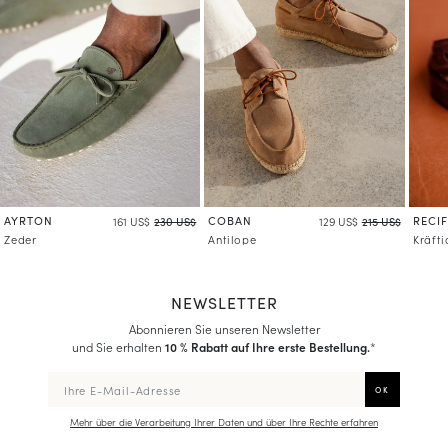
AYRTON
COBAN
RECIF
161 US$
230 US$
129 US$
215 US$
Zeder
Antilope
Kräft
NEWSLETTER
Abonnieren Sie unseren Newsletter
und Sie erhalten
10 % Rabatt auf Ihre erste Bestellung.
*
Mehr über die Verarbeitung Ihrer Daten und über Ihre Rechte erfahren