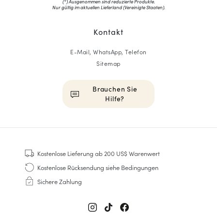
(*) Ausgenommen sind reduzierte Produkte.
Nur gültig im aktuellen Lieferland (
Vereinigte Staaten
).
Kontakt
E-Mail, WhatsApp, Telefon
Sitemap
Brauchen Sie
Hilfe?
HOMME
Sneakers
Kostenlose Lieferung
ab 200 US$ Warenwert
Goodyear genäht
Kostenlose Rücksendung
siehe Bedingungen
Derbys & Richelieu
Sichere Zahlung
Richelieu-Herrenschuhe
Mokassins
Sandalen & Espadrilles