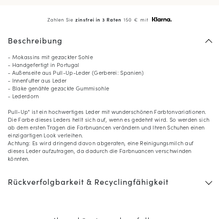
Zahlen Sie
zinsfrei in 3 Raten
150 € mit
Beschreibung
- Mokassins mit gezackter Sohle
- Handgefertigt in Portugal
- Außenseite aus Pull-Up-Leder (Gerberei: Spanien)
- Innenfutter aus Leder
- Blake genähte gezackte Gummisohle
- Lederdorn
Pull-Up" ist ein hochwertiges Leder mit wunderschönen Farbtonvariationen.
Die Farbe dieses Leders hellt sich auf, wenn es gedehnt wird. So werden sich
ab dem ersten Tragen die Farbnuancen verändern und Ihren Schuhen einen
einzigartigen Look verleihen.
Achtung: Es wird dringend davon abgeraten, eine Reinigungsmilch auf
dieses Leder aufzutragen, da dadurch die Farbnuancen verschwinden
könnten.
10
% GESCHENKT*
Rückverfolgbarkeit & Recyclingfähigkeit
auf Ihre erste Bestellung,
wenn Sie den Newsletter abonnieren
(*) Ausgenommen sind reduzierte Produkte.
Nur gültig im aktuellen Lieferland (
Deutschland
).