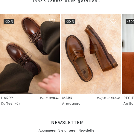
Ihnen könnte auch gefallen…
Mehr über die Verarbeitung Ihrer Daten und über Ihre Rechte erfahren
HARRY
MARK
RECIF
154 €
220 €
157,50 €
225 €
Kaffeelikör
Armagnac
Antil
NEWSLETTER
Abonnieren Sie unseren Newsletter