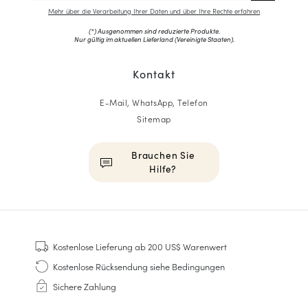
Mehr über die Verarbeitung Ihrer Daten und über Ihre Rechte erfahren
(*) Ausgenommen sind reduzierte Produkte.
Nur gültig im aktuellen Lieferland (
Vereinigte Staaten
).
Kontakt
E-Mail, WhatsApp, Telefon
Sitemap
Brauchen Sie
Hilfe?
HOMME
Sneakers
Kostenlose Lieferung
ab 200 US$ Warenwert
Goodyear genäht
Kostenlose Rücksendung
siehe Bedingungen
Derbys & Richelieu
Sichere Zahlung
Richelieu-Herrenschuhe