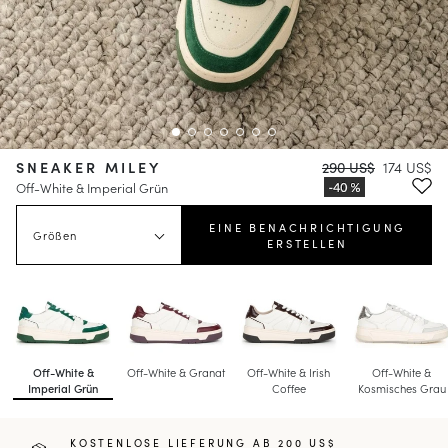
SNEAKER MILEY
290 US$
174 US$
Off-White & Imperial Grün
EINE BENACHRICHTIGUNG
Größen
ERSTELLEN
Off-White &
Off-White & Granat
Off-White & Irish
Off-White &
Imperial Grün
Coffee
Kosmisches Grau
KOSTENLOSE LIEFERUNG AB 200 US$