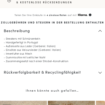
& KOSTENLOSE RÜCKSENDUNGEN
Teilen Sie Ihre Einkäufe in
4 zinslose Raten
auf mit
info
ZOLLGEBÜHREN UND STEUERN IN DER BESTELLUNG ENTHALTEN
Beschreibung
- Sneakers mit Schnürsenkeln
- Handgefertigt in Portugal
- Außenseite aus Leder (Gerberei: Italien)
- Einsätze aus Veloursleder (Gerberei: Italien)
- Innenfutter aus Mesh
- Gummisohle mit seitlicher Naht
- Zusammengesetzt nach einer Strobel-Konstruktion
10
% GESCHENKT*
Rückverfolgbarkeit & Recyclingfähigkeit
auf Ihre erste Bestellung,
wenn Sie den Newsletter abonnieren
(*) Ausgenommen sind reduzierte Produkte.
Ihnen könnte auch gefallen…
Nur gültig im aktuellen Lieferland (
Vereinigte Staaten
).