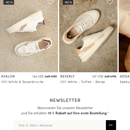
Mehr über die Verarbeitung Ihrer Daten und über Ihre Rechte erfahren
AVALON
BEVERLY
ADDA
144 US$
240 US$
147 US$
245 US$
Off-White & Sauerkirsche
Off-White - Toffee - Beige
Speku
NEWSLETTER
Abonnieren Sie unseren Newsletter
und Sie erhalten
10 % Rabatt auf Ihre erste Bestellung.
*