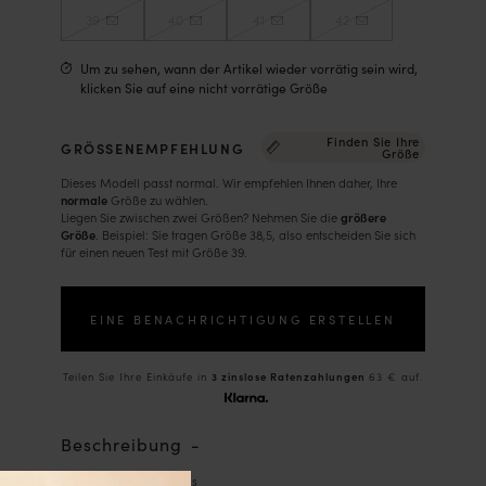
39
40
41
42
Um zu sehen, wann der Artikel wieder vorrätig sein wird,
klicken Sie auf eine nicht vorrätige Größe
Finden Sie Ihre
GRÖSSENEMPFEHLUNG
Größe
Dieses Modell passt normal. Wir empfehlen Ihnen daher, Ihre
normale
Größe zu wählen.
Liegen Sie zwischen zwei Größen? Nehmen Sie die
größere
Größe
. Beispiel: Sie tragen Größe 38,5, also entscheiden Sie sich
für einen neuen Test mit Größe 39.
EINE BENACHRICHTIGUNG ERSTELLEN
Teilen Sie Ihre Einkäufe in
3 zinslose Ratenzahlungen
63 € auf.
Beschreibung
- Mokassins mit Gebiss