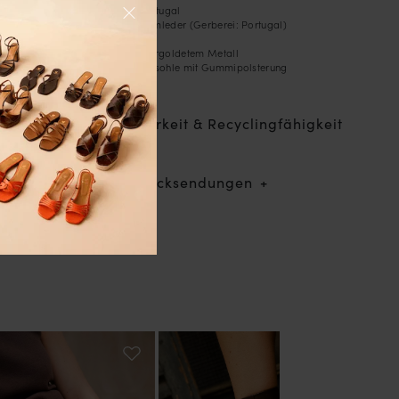
- Handgefertigt in Portugal
- Außenseite aus Lammleder (Gerberei: Portugal)
- Innenfutter aus Leder
- Pferdegebiss aus vergoldetem Metall
- Blake genähte Ledersohle mit Gummipolsterung
- Absatzhöhe: 2,5 cm
Rückverfolgbarkeit & Recyclingfähigkeit
Lieferung & Rücksendungen