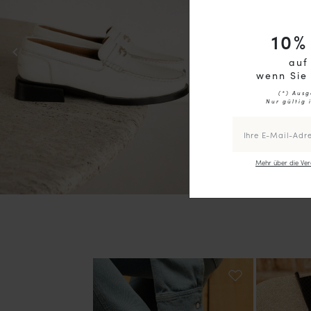
10
%
chevron_left
auf
wenn Sie
(*) Ausg
Nur gültig 
Mehr über die Ver