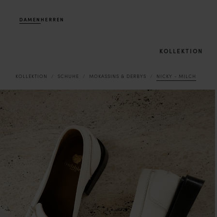
DAMEN
HERREN
KOLLEKTION
KOLLEKTION
SCHUHE
MOKASSINS & DERBYS
NICKY - MILCH