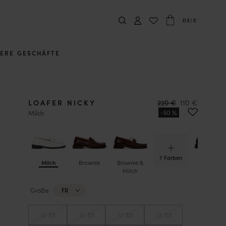
DE
|
€
ERE GESCHÄFTE
LOAFER NICKY
220 €
110 €
Milch
7 Farben
Milch
Brownie
Brownie &
Irish Coffe
Milch
Größe
FR
35
36
37
38