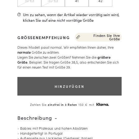
39
40
41
42
Um zu sehen, wann der Artikel wieder vorrätig sein wird,
klicken Sie auf eine nicht vorrätige Größe
Finden Sie Ihre
GRÖSSENEMPFEHLUNG
Größe
Dieses Modell passt normal. Wir empfehlen Ihnen daher, Ihre
normale
Größe zu wählen.
Liegen Sie zwischen zwei Größen? Nehmen Sie die
größere
Größe
. Beispiel: Sie tragen Größe 38,5, also entscheiden Sie sich
für einen neuen Test mit Größe 39.
HINZUFÜGEN
Zahlen Sie
zinsfrei in 3 Raten
150 € mit
Beschreibung
- Babies mit Plateaus und hohen Absätzen
- Handgefertigt in Portugal
- Außenseite aus Lackleder (Gerberei: Italien)