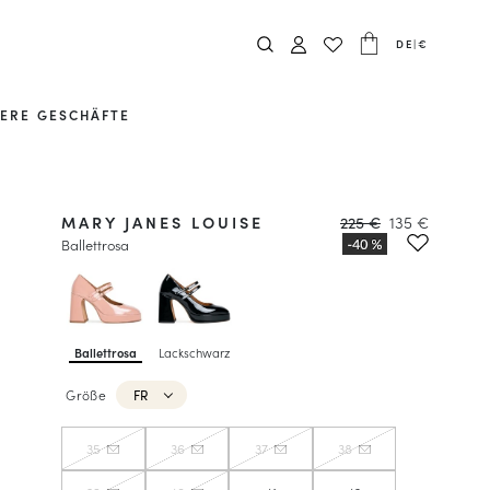
DE
|
€
ERE GESCHÄFTE
MARY JANES LOUISE
225 €
135 €
Ballettrosa
Ballettrosa
Lackschwarz
Größe
FR
35
36
37
38