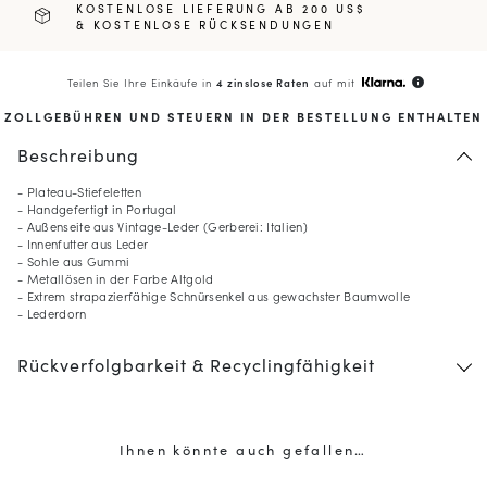
KOSTENLOSE LIEFERUNG AB 200 US$
& KOSTENLOSE RÜCKSENDUNGEN
Teilen Sie Ihre Einkäufe in
4 zinslose Raten
auf mit
info
ZOLLGEBÜHREN UND STEUERN IN DER BESTELLUNG ENTHALTEN
Beschreibung
- Plateau-Stiefeletten
- Handgefertigt in Portugal
- Außenseite aus Vintage-Leder (Gerberei: Italien)
- Innenfutter aus Leder
- Sohle aus Gummi
- Metallösen in der Farbe Altgold
- Extrem strapazierfähige Schnürsenkel aus gewachster Baumwolle
- Lederdorn
Rückverfolgbarkeit & Recyclingfähigkeit
Ihnen könnte auch gefallen…