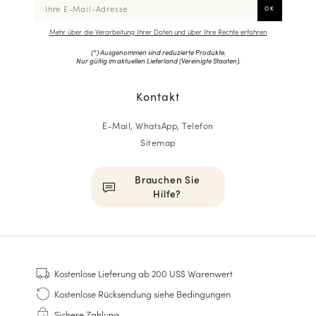
Mehr über die Verarbeitung Ihrer Daten und über Ihre Rechte erfahren
(*) Ausgenommen sind reduzierte Produkte.
Nur gültig im aktuellen Lieferland (
Vereinigte Staaten
).
Kontakt
E-Mail, WhatsApp, Telefon
Sitemap
Brauchen Sie
Hilfe?
HOMME
Sneakers
Kostenlose Lieferung
ab 200 US$ Warenwert
Goodyear genäht
Kostenlose Rücksendung
siehe Bedingungen
Derbys & Richelieu
Sichere Zahlung