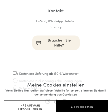
Kontakt
E-Mail, WhatsApp, Telefon
Sitemap
Brauchen Sie
Hilfe?
HOMME
Sneakers
Kostenlose Lieferung
ab 150 € Warenwert
Goodyear genäht
Kostenlose Rücksendung
siehe Bedingungen
Meine Cookies einstellen
Derbys & Richelieu
Sichere Zahlung
Richelieu-Herrenschuhe
Wenn Sie Ihre Navigation auf dieser Website fortsetzen, stimmen Sie damit
der Verwendung von Cookies zu.
Mokassins
Sandalen & Espadrilles
IHRE AUSWAHL
ALLES ZULASSEN
Business Taschen
PERSONALISIEREN