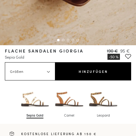
FLACHE SANDALEN GIORGIA
190 €
95 €
Sepia Gold
Größen
HINZUFÜGEN
Sepia Gold
Camel
Leopard
KOSTENLOSE LIEFERUNG AB 150 €