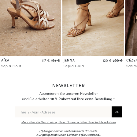
AÏKA
JENNA
CÉZE
117 €
195 €
120 €
200 €
Sepia Gold
Sepia Gold
Schi
NEWSLETTER
Abonnieren Sie unseren Newsletter
und Sie erhalten
10 % Rabatt auf Ihre erste Bestellung.
*
Mehr über die Verarbeitung Ihrer Daten und über Ihre Rechte erfahren
(*) Ausgenommen sind reduzierte Produkte.
Nur gültig im aktuellen Lieferland (
Deutschland
).