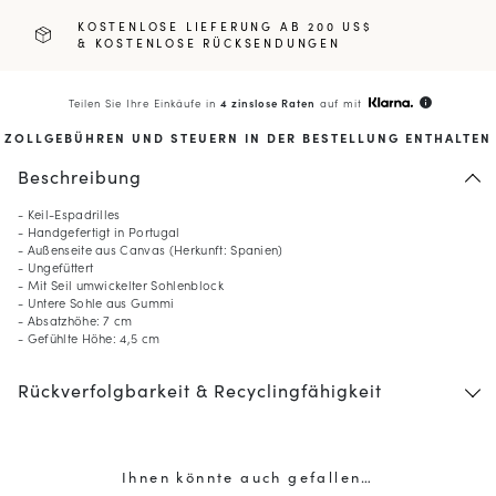
KOSTENLOSE LIEFERUNG AB 200 US$
& KOSTENLOSE RÜCKSENDUNGEN
Teilen Sie Ihre Einkäufe in
4 zinslose Raten
auf mit
info
ZOLLGEBÜHREN UND STEUERN IN DER BESTELLUNG ENTHALTEN
Beschreibung
- Keil-Espadrilles
- Handgefertigt in Portugal
- Außenseite aus Canvas (Herkunft: Spanien)
- Ungefüttert
- Mit Seil umwickelter Sohlenblock
- Untere Sohle aus Gummi
- Absatzhöhe: 7 cm
- Gefühlte Höhe: 4,5 cm
10
% GESCHENKT*
Rückverfolgbarkeit & Recyclingfähigkeit
auf Ihre erste Bestellung,
wenn Sie den Newsletter abonnieren
(*) Ausgenommen sind reduzierte Produkte.
Ihnen könnte auch gefallen…
Nur gültig im aktuellen Lieferland (
Vereinigte Staaten
).