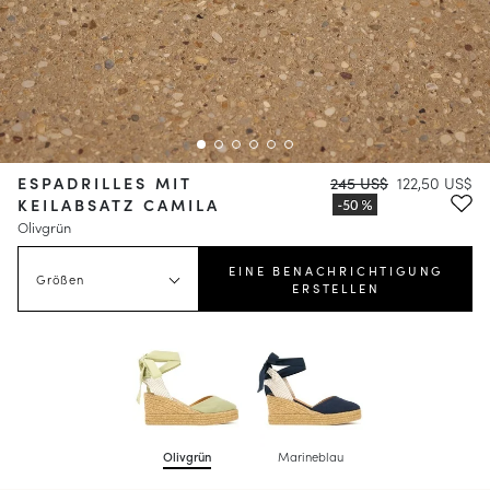
ESPADRILLES MIT
245 US$
122,50 US$
KEILABSATZ CAMILA
Olivgrün
EINE BENACHRICHTIGUNG
Größen
ERSTELLEN
Olivgrün
Marineblau