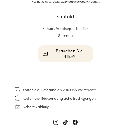
Nur gültig im aktuellen Lieferland (
Vereinigte Staaten
).
Kontakt
E-Mail, WhatsApp, Telefon
Sitemap
Brauchen Sie
Hilfe?
HOMME
Sneakers
Kostenlose Lieferung
ab 200 US$ Warenwert
Goodyear genäht
Kostenlose Rücksendung
siehe Bedingungen
Derbys & Richelieu
Sichere Zahlung
Richelieu-Herrenschuhe
Mokassins
Sandalen & Espadrilles
Business Taschen