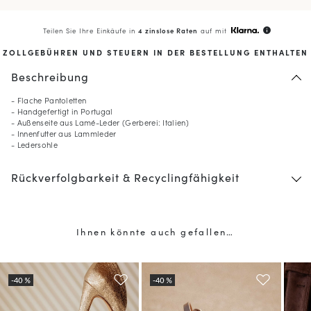
Teilen Sie Ihre Einkäufe in
4 zinslose Raten
auf mit
info
ZOLLGEBÜHREN UND STEUERN IN DER BESTELLUNG ENTHALTEN
Beschreibung
- Flache Pantoletten
- Handgefertigt in Portugal
- Außenseite aus Lamé-Leder (Gerberei: Italien)
- Innenfutter aus Lammleder
- Ledersohle
Rückverfolgbarkeit & Recyclingfähigkeit
Ihnen könnte auch gefallen…