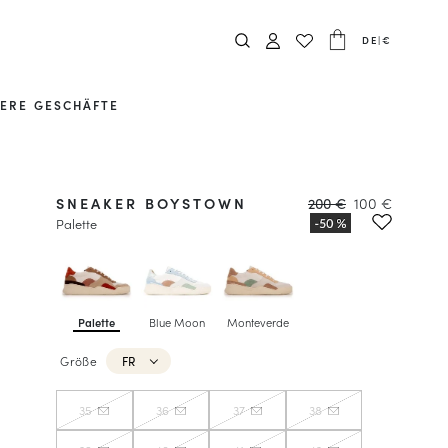
DE
|
€
ERE GESCHÄFTE
SNEAKER BOYSTOWN
200 €
100 €
Palette
Palette
Blue Moon
Monteverde
Größe
FR
35
36
37
38