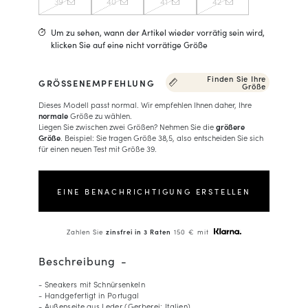
39
40
41
42
Um zu sehen, wann der Artikel wieder vorrätig sein wird,
klicken Sie auf eine nicht vorrätige Größe
Finden Sie Ihre
GRÖSSENEMPFEHLUNG
Größe
Dieses Modell passt normal. Wir empfehlen Ihnen daher, Ihre
normale
Größe zu wählen.
Liegen Sie zwischen zwei Größen? Nehmen Sie die
größere
Größe
. Beispiel: Sie tragen Größe 38,5, also entscheiden Sie sich
für einen neuen Test mit Größe 39.
EINE BENACHRICHTIGUNG ERSTELLEN
Zahlen Sie
zinsfrei in 3 Raten
150 € mit
Beschreibung
- Sneakers mit Schnürsenkeln
- Handgefertigt in Portugal
- Außenseite aus Leder (Gerberei: Italien)