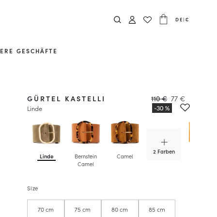
DE
|
€
ERE GESCHÄFTE
GÜRTEL KASTELLI
110 €
77 €
Linde
2 Farben
Linde
Bernstein
Camel
Karamell
Camel
Size
70 cm
75 cm
80 cm
85 cm