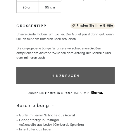
90 cm
95 cm
GRÖSSENTIPP
Finden Sie Ihre Größe
Unsere Gürtel haben fünf Löcher. Der Gürtel passt dann gut, wenn
Sie ihn mit dem mittleren Loch schließen.
Die angegebene Länge für unsere verschiedenen Größen
entspricht dem Abstand zwischen dem Anfang der Schnalle und
dem mittleren Loch.
HINZUFÜGEN
Zahlen Sie
zinsfrei in 3 Raten
150 € mit
Beschreibung
- Gürtel mit einer Schnalle aus Acetat
- Handgefertigt in Portugal
- Außenseite aus Leder (Gerberei: Spanien)
- Innenfutter aus Leder