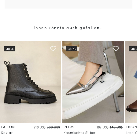
Ihnen könnte auch gefallen…
FALLON
REEM
LISO
216 US$
360 US$
162 US$
270 US$
Kaviar
Kosmisches Silber
Iced 