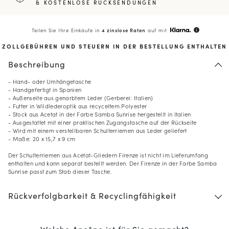
& KOSTENLOSE RÜCKSENDUNGEN
Teilen Sie Ihre Einkäufe in
4 zinslose Raten
auf mit
info
ZOLLGEBÜHREN UND STEUERN IN DER BESTELLUNG ENTHALTEN
Beschreibung
- Hand- oder Umhängetasche
- Handgefertigt in Spanien
- Außenseite aus genarbtem Leder (Gerberei: Italien)
- Futter in Wildlederoptik aus recyceltem Polyester
- Stock aus Acetat in der Farbe Samba Sunrise hergestellt in Italien
- Ausgestattet mit einer praktischen Zugangstasche auf der Rückseite
- Wird mit einem verstellbaren Schulterriemen aus Leder geliefert
- Maße: 20 x 15,7 x 9 cm
Der Schulterriemen aus Acetat-Gliedern Firenze ist nicht im Lieferumfang
enthalten und kann separat bestellt werden. Der Firenze in der Farbe Samba
Sunrise passt zum Stab dieser Tasche.
Rückverfolgbarkeit & Recyclingfähigkeit
Welche Ancône ist für Sie gemacht?